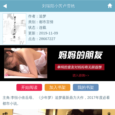
刘瑞阳小芳卢雪艳
作者：追梦
类别：都市言情
状态：连载
更新：2019-11-09
点击：28667227
开始阅读
加入书架
我的书架
主角:李恒小依岳母。 《少年梦》追梦最新鼎力大作，2017年度必看
都市小说。