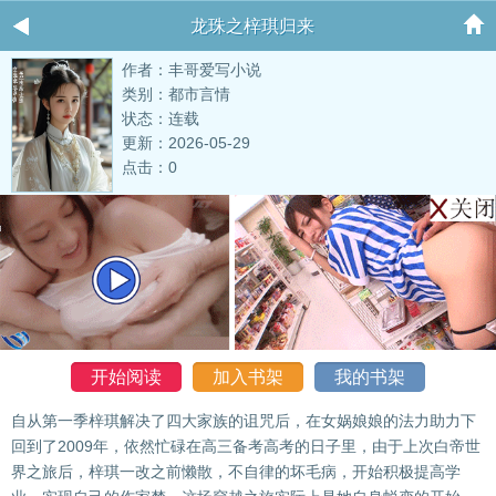
龙珠之梓琪归来
作者：丰哥爱写小说
类别：都市言情
状态：连载
更新：2026-05-29
点击：0
开始阅读
加入书架
我的书架
自从第一季梓琪解决了四大家族的诅咒后，在女娲娘娘的法力助力下
回到了2009年，依然忙碌在高三备考高考的日子里，由于上次白帝世
界之旅后，梓琪一改之前懒散，不自律的坏毛病，开始积极提高学