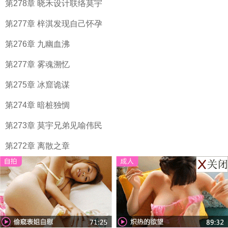
第278章 晓禾设计联络莫宇
第277章 梓淇发现自己怀孕
第276章 九幽血沸
第277章 雾魂溯忆
第275章 冰窟诡谋
第274章 暗桩独惆
第273章 莫宇兄弟见喻伟民
第272章 离散之章