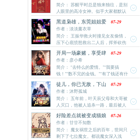
他人
简介： 苏醒平时总是独来独往，是别
人眼里的高冷女神。似乎大家都默认
了美女就该拒人千里之外，就该有距离感。只有苏醒自
07-29
黑道枭雄，东莞姐姐爱
己知道，她是假高冷，真社恐！她不喜欢与人打交道、
上我
作者：淡淡薰衣草
不喜欢被注意到，她只想缩在自认为安全的壳儿里，混
简介： 王振华救火时撞见女友偷情，
吃等死。重生回高三，她绑定了一个所谓的正能量系
压下心底愤怒救出二人后，挥斧砍伤
统！她想活下去就得完成系统发布的一系列任务……苏
情人。事后被消防单位辞退。投奔自己同村的姐姐，在
醒：……什么正能量系
07-29
开局一场豪赌，享受肆
姐姐的帮扶下走入了江湖，一心想要出人头地的他在东
意潇洒人生
作者：彦小希
莞搅动风云，后又为国出力，压制一个时代。
简介： “去特么的爱情。”“我要搞
钱！”“数不完的金钱。”“有了钱还有什
么女人是得不到的？”发现女朋友劈腿的张远万念俱灰，
07-29
徒儿，你已无敌，下山
却偶然获得系统加身。然而要为异性消费一个亿才能激
祸害众生吧
作者：沐野孤城
活系统。张远一个穷小子去哪弄这启动资金？系统的一
简介： 五年前，叶天辰父母和大哥被
条预测信息给了他机会。找学妹借钱、卖祖宅、撸网
人灭口，他被人追杀一路，最后被人
贷。他决定押上全部资产进行一场豪赌。赌赢了
救往昆仑墟。五年后带着仇意强势回归。归来一切我来
07-26
好险差点就被变成猫娘
做决定
了
作者：廿廿不知数
简介： 魔女祸世之后的百年，世间只
剩下了七位魔女。都说魔女深入浅