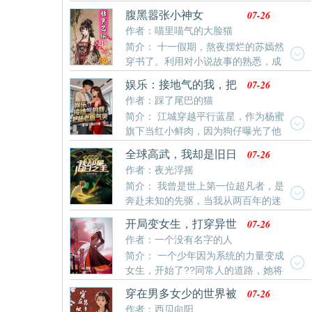
出，可肄业男子符不离却偏偏被魔女淑月捕获了。淑
07-26
腹黑嚣张小神女
月：“我就喜欢看你在我的手里一点点一步步变成可爱女
作者：喵里喵气的大脸猫
孩子的过程，怎么，你不服气？a34岚：“魔女都是恶
简介： 十一假期，熬夜摆烂的苏嫣然
人，必须除尽！”晚舟：”我喜欢你不是因为你救了我的
穿书了。利用对小说故事的熟悉，成
命，也不是因为你很好闻，主要是因为你是合法萝莉
功造神，将自己伪装成神女，一次次利用先知剧情，现
啊！”符不离：“算了，
07-26
娱乐：接地气的我，把
代知识，从贫困路人甲变成高高在上的公主，神女，斗
杨老板气哭
作者：踩了尾巴的猫
渣女，虐绿茶，帮助大燕王朝躲过水灾，疫情，走上人
简介： 江城穿越平行蓝星，作为杨蜜
生巅峰。
旗下当红小鲜肉，因为狗仔曝光了他
约会女粉丝，成为全网黑。面对天价违约金和赔偿费，
07-26
全球高武，我却是旧日
江城人麻了。幸好觉醒接地气系统，只要接地气就可以
之主
作者：夜光浮摇
获得演技、歌曲等各种奖励。第一站就是ktv点八个妹
简介： 我曾是世上第一位超凡者，是
妹？杨蜜：身为公众人物我们要时刻洁身自好，你那边
奔赴未知的先驱，当我从两百年的迷
什么动静？妹妹：你谁啊？杨蜜：江城？？？你最好求
失中归来时，时过境迁，强者横行。他们说,我不过是被
我别找到你！狗仔：来活了！抓捕ktv包场的江阳！江城
07-26
开局变女生，打穿异世
时代抛弃的遗族，是无知狂想残留的产物。新的世界没
点单八个妹妹，获得一首舞女泪，直接开唱。妹妹：哥
作者：一个没有名字的人
有我的位置。他们不知道——我见证过最疯狂的恐怖和
简介： 一个少年因为系统的力量变成
最宏大的陨落。我体内沉寂的，是令规则崩解的至高位
女生，开始了??同常人的道路，她将
格！
和人们与自称世界之外的人死战到底，保护这个充满回
07-26
穿在男多女少的世界被
忆的世界。
娇宠了
作者：西贝向阳