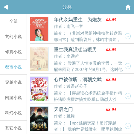
分类
08-05
年代亲妈重生，为炮灰
全部
儿女撑腰！
作者：南飞一客
简介： ｛养崽对照组神秘抽奖转盘温
玄幻小说
馨日常｝磕到脑袋后，林昭才得知，
自己是一本年代后妈养崽文里的对照组。她今天应该死
08-05
重生我真没想当暖男
修真小说
了的，谁知没死反倒觉醒了。脑海里闪过书的内容——
作者：李远哲
她死后，她的双胞胎儿子都成了舔狗、备胎，被利用个
简介： 尝遍了人情冷暖的李哲，一觉
彻底，最终下场凄惨；小儿子五岁被拐，冻死街头；小
都市小说
醒来回到了2007年的9月1号。这时他
女儿变成恶毒女配，被各种花式打脸，虐身虐心……一
刚考上学，坐在去洪城师范学院报到的火车上。重生的
家子凄惨。林
08-04
心声被偷听，满朝文武
李哲能有什么坏心思呢，他只想多谈几次恋罢了！只是
穿越小说
齐吃瓜
作者：逍遥赵公子
后来李哲发现他竟然成了暖男！暖男者，中央空调也。
简介： 【穿越读心术系统金手指作精
各位书友要是觉得《重生我真没想当暖男》还不错的话
网游小说
扮猪吃虎摆烂搞笑吃瓜口嗨怼人沙
请不要忘记向您QQ群和微博里的朋友推荐哦！
雕】 宋瑶瑶前世是一个孤儿，本硕博连读毕业后，成了
08-04
天启之门
一名军医，年纪轻轻做手术累死后，胎穿到了一个架空
科幻小说
作者：跳舞
的朝代：天凤国。 这辈子的宋瑶瑶，父亲是正四品户部
简介： 【npc蹂躏玩家！吊打穿越
侍郎，母亲是二品将军家的嫡女，有父母和哥哥姐姐的
其它小说
者！】 我的世界我做主！哪里轮到你
疼爱，自己有了这样好的家庭和身份，她决定彻底摆烂