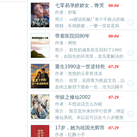
们这些魂淡来作威作福？！ 走上【史上最强救世主】的
了！ 宋瑶瑶这辈子主打的就是一个：今朝有酒今朝醉，
08-04
七零易孕娇娇女，馋哭
道路，注定充满了刺激！ …… 陈小练：从今天开始，
明日愁来明日愁！ 宋瑶瑶刚一出生，就绑定了一个吃瓜
绝嗣京少
作者：舒莓
一个宗旨为抵抗那些魂淡的抵抗组织成立了！我们的团
系统。 宋瑶瑶还不知道，她刚一出生，父母和哥哥姐姐
简介： vs都说机械厂有个不检点的狐
队名就叫……逗逼联盟！ 队员：队长，这名字，我怕说
就能听到她的心声！ 他们调查过，宋瑶瑶心声里提到的
狸精，长相娇媚，一颦一笑皆是风
出去会被人打啊…… ……
事情都是真的！ 有了这样的发现，他们怕宋瑶瑶的秘密
情。年纪轻轻就未婚先孕生下三个娃，更是被家里赶了
被人发现，从而伤害到她，一直都没有让她出过府门！
08-04
带着医院回80年
出来。平时利用美色坑蒙拐骗，是出了名的破鞋。在这
直到宋瑶瑶12岁的时候，被迫参加了宫宴，皇上和大臣
作者：烤饺
个流言能吃人的年代，娘四个饥一顿饱一顿，日子过的
们才发现了宋瑶瑶的秘密。 宋瑶瑶被封为了从六品起居
简介： 前世的咸鱼医生回到了1980
苦哈哈，时不时还要被人欺辱。可谁知没几天她就缠上
舍人，开始了她古代的当官的生涯！ 谁知，上班第一
年，在陌生的环境里，首先要解决的
了刚回国的科研大佬，还说那三个娃是顾院士的种。众
天，就开始了爆料大臣的隐私，宋瑶瑶凭借一己之力，
就是吃饭和生存的大问题。幸亏随身带着一个空间医
人纷纷嘲笑她白日做
07-29
重生1990这一世逆转乾
直接让大臣吐血昏迷…… 宋瑶瑶在古代上班的生涯里，
院，那且看陈夏如何借助重生福利，一步步创造财富，
坤
作者：悠悠的云里有淡淡
都会爆料些什么呢？ 她又会带着这个天凤国怎样发展
发展医药事业。 各位书友要是觉得《带着医院回80年》
呢？ …… 欢迎大家关注和阅读！
简介： 前世，吴雨青为救赵文浩，以
的光
还不错的话请不要忘记向您QQ群和微博里的朋友推荐
血肉之躯挡下致命一击，沦为沉睡不
哦！
醒的植物人。他从街头浪子逆袭成商界新贵，却遭心腹
07-29
华娱之修仙2002
背叛，落得众叛亲离、一败涂地，终未能守护好她。一
作者：不想说话怎么办呢
朝重生回到1990年，赵文浩携二十年商海沉浮的智慧归
简介： 陈言意外来到平行世界，绑定
来。这一世，他早已洗心革面苦读成顶尖学霸，白天凭
修仙系统。本以后可以在十八岁横推
满分答卷震慑全校，夜晚精准捕捉九零年代商业风口
蓝星，但没想到导演系统从天而降。这是一个拥有小神
——从街头小卖部到特色裁缝铺，再到火爆饮料厂，步
07-29
17岁，她为祖国光辉而
通的导演在娱乐圈闯荡的故事。本书以导演身份为主。
步为营搭建商业版图。更意外掌握精湛医术，既能救助
奋斗！
作者：红酥小手