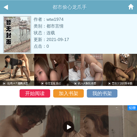
都市偷心龙爪手
作者：wtw1974
类别：都市言情
状态：连载
更新：2021-09-17
点击：0
开始阅读
加入书架
我的书架