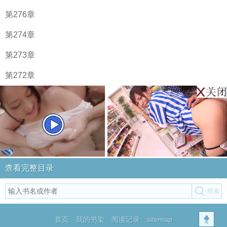
第276章
第274章
第273章
第272章
查看完整目录
首页
我的书架
阅读记录
sitemap