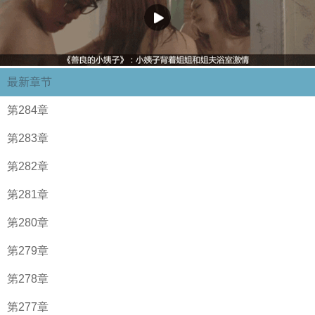
最新章节
第284章
第283章
第282章
第281章
第280章
第279章
第278章
第277章