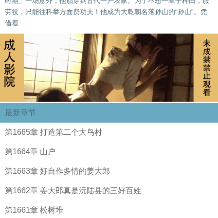
时期」一场意外，他胎穿到古代一户农家。为了不想一辈子种田，服
劳役，只能往科举方面费功夫！他成为大乾朝名落孙山的“孙山”。凭
借着
最新章节
第1665章 打造第二个大鸟村
第1664章 山户
第1663章 好自作多情的姜大郎
第1662章 姜大郎真是沅陆县的三好百姓
第1661章 松树堆