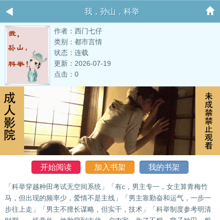
我，孙山，科举
作者：西门七仔
类别：都市言情
状态：连载
更新：2026-07-19
点击：0
开始阅读
加入书架
我的书架
「科举穿越种田考试无空间系统」「有c，男主专一，女主算青梅竹
马，但出现的频率少，爱情不是主线」「男主靠勤奋和运气，一步一
步往上走」「男主不擅长谋略，但实干，技术」「科举制度参考明清