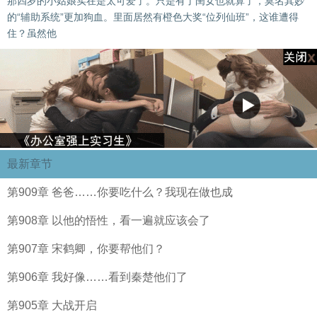
那四岁的小姑娘实在是太可爱了。只是有了闺女也就算了，莫名其妙
的“辅助系统”更加狗血。里面居然有橙色大奖“位列仙班”，这谁遭得
住？虽然他
最新章节
第909章 爸爸……你要吃什么？我现在做也成
第908章 以他的悟性，看一遍就应该会了
第907章 宋鹤卿，你要帮他们？
第906章 我好像……看到秦楚他们了
第905章 大战开启