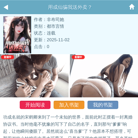
用成仙骗我送外卖？
作者：非布司她
类别：都市言情
状态：连载
更新：2025-11-02
点击：0
开始阅读
加入书架
我的书架
功成名就的宋鹤卿来到了一个未知的世界，面前此时正摆着一封离婚
协议书。当时他毫不犹豫的写下了自己的名字，直到那句“爹爹”响
起，让他瞬间傻眼了。居然就这么“喜当爹”了？他原本不想搭理，可