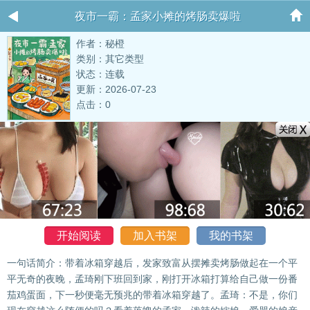
夜市一霸：孟家小摊的烤肠卖爆啦
作者：秘橙
类别：其它类型
状态：连载
更新：2026-07-23
点击：0
开始阅读
加入书架
我的书架
一句话简介：带着冰箱穿越后，发家致富从摆摊卖烤肠做起在一个平
平无奇的夜晚，孟琦刚下班回到家，刚打开冰箱打算给自己做一份番
茄鸡蛋面，下一秒便毫无预兆的带着冰箱穿越了。孟琦：不是，你们