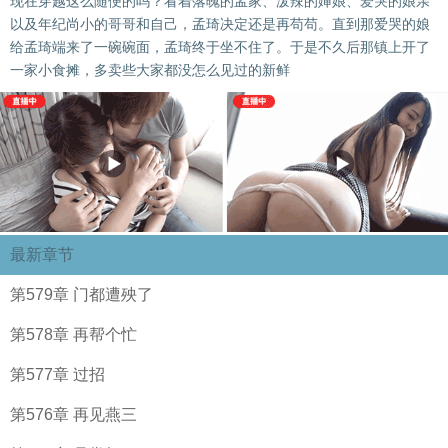
现在穿越这么随便的吗？看着落魄的孟家、泼辣的婶娘、爱哭的娘亲
以及年纪尚小的哥哥和自己，孟琦决定还是再苟苟。直到那爱哭的娘
给孟琦端来了一碗碗面，孟琦终于坐不住了。于是不久后那镇上开了
一家小食摊，多卖些大家都没怎么见过的新鲜
最新章节
第579章 门都遭殃了
第578章 再帮个忙
第577章 过招
第576章 再见燕三