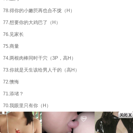
78.得你的小嫩屄再也合不拢（H）
77.想要你的大鸡巴了（H）
76.见家长
75.商量
74.两根肉棒同时干穴（3P，高H）
73.你就是天生该给男人干的（高H）
72.懊悔
71.添堵？
70.我眼里只有你（H）