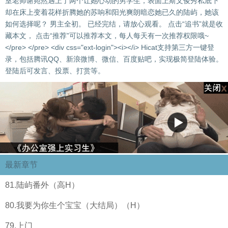
室老师谢宛然遇上了两个让她心动的男学生，表面上斯文俊秀私底下
却在床上变着花样折腾她的苏响和阳光爽朗暗恋她已久的陆屿，她该
如何选择呢？ 男主全初。 已经完结，请放心观看。 点击“追书”就是收
藏本文， 点击“推荐”可以推荐本文，每人每天有一次推荐权限哦~
</pre> </pre> <div css="ext-login"><i></i> Hicat支持第三方一键登
录，包括腾讯QQ、新浪微博、微信、百度贴吧，实现极简登陆体验。
登陆后可发言、投票、打赏等。
最新章节
81.陆屿番外（高H）
80.我要为你生个宝宝（大结局）（H）
79.上门