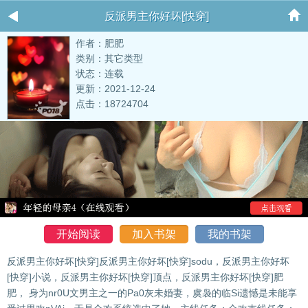
反派男主你好坏[快穿]
作者：肥肥
类别：其它类型
状态：连载
更新：2021-12-24
点击：18724704
开始阅读
加入书架
我的书架
反派男主你好坏[快穿]反派男主你好坏[快穿]sodu，反派男主你好坏
[快穿]小说，反派男主你好坏[快穿]顶点，反派男主你好坏[快穿]肥
肥， 身为nr0U文男主之一的Pa0灰未婚妻，虞袅的临Si遗憾是未能享