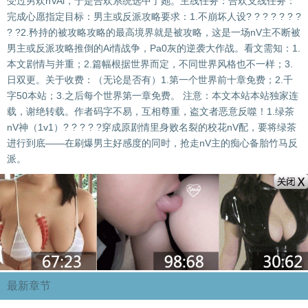
受过男欢nVAi，于是合欢系统选中了她。主线任务：合欢支线任务：
完成心愿指定目标：男主或反派攻略要求：1.不崩坏人设? ? ? ? ? ? ?
? ?2.矜持的被攻略攻略的最高境界就是被攻略，这是一场nV主不断被
男主或反派攻略推倒的Ai情战争，Pa0灰的逆袭大作战。看文需知：1.
本文剧情与并重；2.篇幅根据世界而定，不同世界风格也不一样；3.
日双更。关于收费：（无论是否有）1.第一个世界前十章免费；2.千
字50本站；3.之后每个世界第一章免费。 注意：本文本站本站独家连
载，谢绝转载。作者码字不易，互相尊重，盗文者恶意反噬！1.绿茶
nV神（1v1）? ? ? ? ?穿成原剧情里身败名裂的校花nV配，要将绿茶
进行到底——在刷爆男主好感度的同时，抢走nV主的痴心备胎竹马反
派。
最新章节