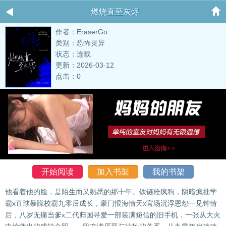
燃烧直至灰烬
作者：EraserGo
类别：恐怖灵异
状态：连载
更新：2026-03-12
点击：0
开始阅读
加入书架
我的书架
他看着他的脸，是陌生而又熟悉的那十年。铁链栓疯狗，阴暗疯批学
霸x直球暴躁校霸九零后成长，豪门恨海情天x官场沉浮恩怨一见钟情
后，八岁无痛当爹x二代归国寻爱一部装满短信的旧手机，一张从大火