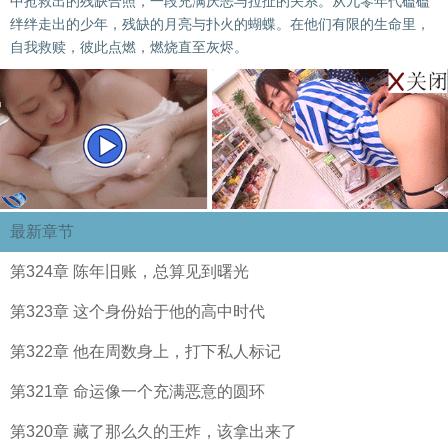
中抢救出的残缺合照，一段充满厌恶与拉扯的关系。从九零年代磕磕
绊绊走出的少年，残缺的月亮与扑火的蝴蝶。在他们有限的生命里，
自我救赎，彼此点燃，燃烧直至灰烬。
最新章节
第324章 陈年旧账，总算见到曙光
第323章 这个身份始于他的高中时代
第322章 他在周数身上，打下私人标记
第321章 命运像一个充满恶意的圆环
第320章 藏了那么久的王炸，该拿出来了