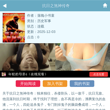
抗日之煞神传奇
作者：落魄小书童
类别：历史军事
状态：连载
更新：2025-12-03
点击：0
开始阅读
加入书架
我的书架
关于抗日之煞神传奇：独来独往，杀倭割头，以一敌千，抗日无敌。
他流落到抗日时期，终于找到了理想，血不再是冷的，沸腾复仇的血
液，一个人，四处追杀鬼子，专门割掉鬼子的脑袋叠成塔，一个人，