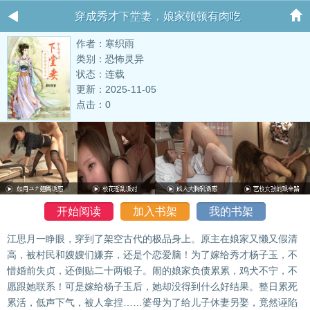
穿成秀才下堂妻，娘家顿顿有肉吃
作者：寒织雨
类别：恐怖灵异
状态：连载
更新：2025-11-05
点击：0
开始阅读
加入书架
我的书架
江思月一睁眼，穿到了架空古代的极品身上。原主在娘家又懒又假清
高，被村民和嫂嫂们嫌弃，还是个恋爱脑！为了嫁给秀才杨子玉，不
惜婚前失贞，还倒贴二十两银子。闹的娘家负债累累，鸡犬不宁，不
愿跟她联系！可是嫁给杨子玉后，她却没得到什么好结果。整日累死
累活，低声下气，被人拿捏……婆母为了给儿子休妻另娶，竟然诬陷