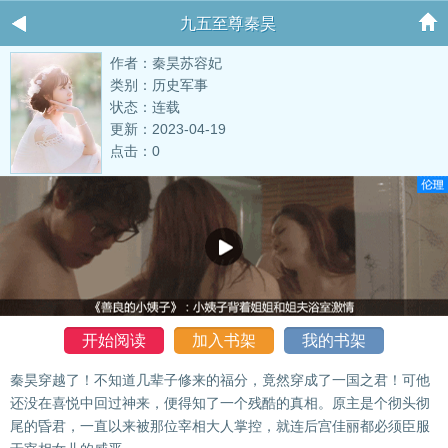
九五至尊秦昊
作者：秦昊苏容妃
类别：历史军事
状态：连载
更新：2023-04-19
点击：0
开始阅读
加入书架
我的书架
秦昊穿越了！不知道几辈子修来的福分，竟然穿成了一国之君！可他
还没在喜悦中回过神来，便得知了一个残酷的真相。原主是个彻头彻
尾的昏君，一直以来被那位宰相大人掌控，就连后宫佳丽都必须臣服