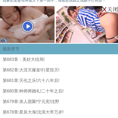
我要把老婆培养成天下第一高手，谁敢惹我就让我娘子打死你！
最新章节
第683章：美好大结局!
第682章:大涅灭爆发!行星毁灭!
第681章:天伦之乐!六十八年后!
第680章:种师师婚礼!二十年之后!
第679章:亲人团聚!宁元宪!沈野
第678章:星辰大海!沈浪大帝万岁!