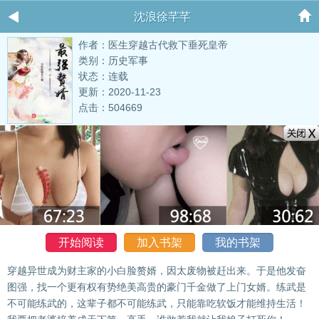
沈浪徐芊芊
作者：医生穿越古代救下垂死皇帝
类别：历史军事
状态：连载
更新：2020-11-23
点击：504669
开始阅读
加入书架
我的书架
穿越异世成为财主家的小白脸赘婿，因太废物被赶出来。于是他发奋
图强，找一个更有权有势绝美高贵的豪门千金做了上门女婿。练武是
不可能练武的，这辈子都不可能练武，只能靠吃软饭才能维持生活！