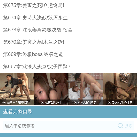
第675章:姜离之死!命运终局!
第674章:史诗大决战!毁灭永生!
第673章:沈浪姜离终极决战!宿命
第670章:姜离之墓!木兰之谜!
第669章:终极boss!终极之道!
第667章:沈浪入炎京!父子团聚?
查看完整目录