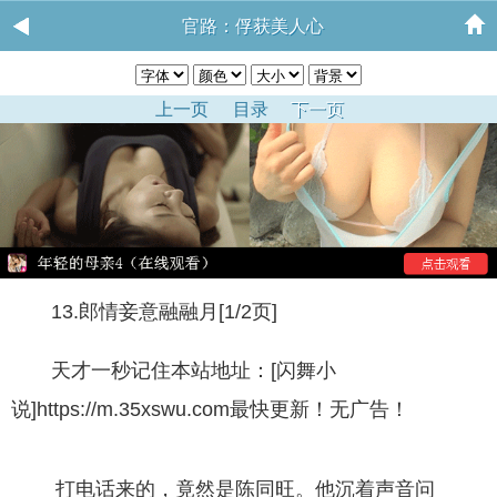
官路：俘获美人心
上一页
目录
下一页
13.郎情妾意融融月[1/2页]
天才一秒记住本站地址：[闪舞小
说]https://m.35xswu.com最快更新！无广告！
打电话来的，竟然是陈同旺。他沉着声音问