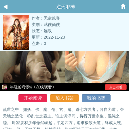
逆天邪神
作者：无敌贱客
类别：武侠仙侠
状态：连载
更新：2022-11-23
点击：0
开始阅读
加入书架
我的书架
乱世之中，拥妖、佛、魔、儒、玄、鬼、道七方强者，各自为道，夺
天地之造化，称乱世之霸主。谁主沉浮间，将得万世永生，混沌之
秘。 叶家废材少年傲然崛起，平定四方，追求极致天道，终成大统。