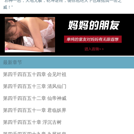
“邪神一怒，天地无极，乾坤逆转，饶你冠绝天下也难抵我一击之
威！”
最新章节
第四千四百五十四章 会见叶祖
第四千四百五十三章 清风仙门
第四千四百五十二章 仙帝神威
第四千四百五十一章 君临妖界
第四千四百五十章 浮沉古树