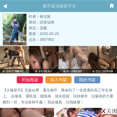
都市最强修真学生
作者：林北留
类别：武侠仙侠
状态：连载
更新：2025-05-25
点击：3857852
开始阅读
加入书架
我的书架
【火爆新书】无敌仙尊，重生都市，降临到了一名普通的高三学生身
上。 会修真、通医道、能隐身，游走校园，玩转都市，以爆表的力量
横扫一切，专治各种不服！ 我会修真，任我纵横！