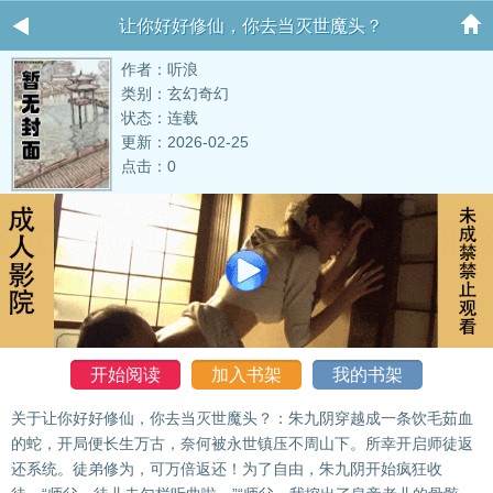
让你好好修仙，你去当灭世魔头？
作者：听浪
类别：玄幻奇幻
状态：连载
更新：2026-02-25
点击：0
开始阅读
加入书架
我的书架
关于让你好好修仙，你去当灭世魔头？：朱九阴穿越成一条饮毛茹血
的蛇，开局便长生万古，奈何被永世镇压不周山下。所幸开启师徒返
还系统。徒弟修为，可万倍返还！为了自由，朱九阴开始疯狂收