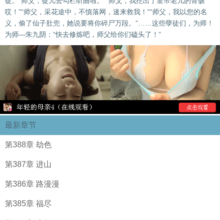
徒。“师父，徒儿去勾栏听曲啦。”“师父，我挖出了皇帝老儿的骨骸
哎！”“师父，采花途中，不慎落网，速来救我！”“师父，我以您的名
义，偷了仙子肚兜，她说要将你碎尸万段。”……这些孽徒们，为师！
为师—朱九阴：“快去修炼吧，师父给你们磕头了！”
最新章节
第388章 劫色
第387章 进山
第386章 路漫漫
第385章 福尽