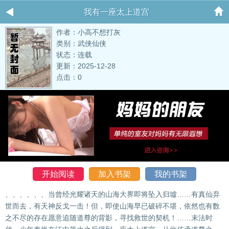
我有一座太上道宫
作者：小高不想打灰
类别：武侠仙侠
状态：连载
更新：2025-12-28
点击：0
开始阅读
加入书架
我的书架
、、、、、、当曾经光耀诸天的山海大界即将坠入归墟……有真仙弃
世而去，有天神反戈一击！但，即使山海早已破碎不堪，依然也有数
之不尽的存在愿意追随道尊的背影，寻找救世的契机！……末法时