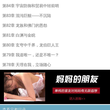
第84章 宇宙防御和贸易中转前哨
第83章 混沌巨舰——不沉陆
第82章 龙族和佛门的恩怨
第81章 白渊与金睨
第80章 玄穹中千界，龙伯巨人王
第79章 我道唯一，还是不唯一？
第78章 天理在我，立场随心
查看完整目录