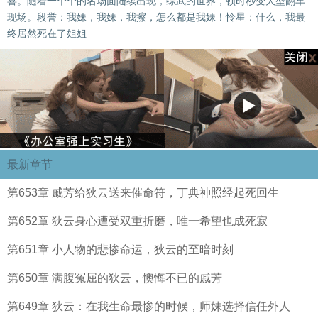
喜。随着一个个的名场面陆续出现，综武的世界，顿时秒变大型翻车
现场。段誉：我妹，我妹，我擦，怎么都是我妹！怜星：什么，我最
终居然死在了姐姐
最新章节
第653章 戚芳给狄云送来催命符，丁典神照经起死回生
第652章 狄云身心遭受双重折磨，唯一希望也成死寂
第651章 小人物的悲惨命运，狄云的至暗时刻
第650章 满腹冤屈的狄云，懊悔不已的戚芳
第649章 狄云：在我生命最惨的时候，师妹选择信任外人