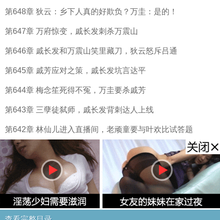
第648章 狄云：乡下人真的好欺负？万圭：是的！
第647章 万府惊变，戚长发刺杀万震山
第646章 戚长发和万震山笑里藏刀，狄云怒斥吕通
第645章 戚芳应对之策，戚长发坑言达平
第644章 梅念笙死得不冤，万圭要杀戚芳
第643章 三孽徒弑师，戚长发背刺达人上线
第642章 林仙儿进入直播间，老顽童要与叶欢比试答题
查看完整目录