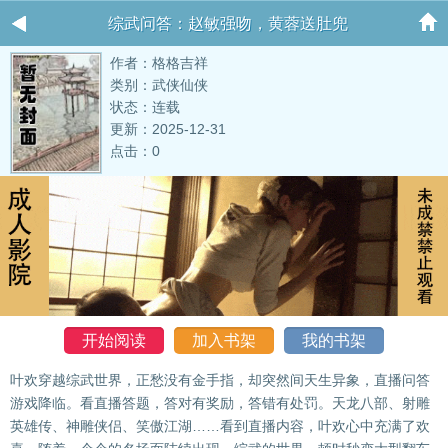
综武问答：赵敏强吻，黄蓉送肚兜
作者：格格吉祥
类别：武侠仙侠
状态：连载
更新：2025-12-31
点击：0
开始阅读
加入书架
我的书架
叶欢穿越综武世界，正愁没有金手指，却突然间天生异象，直播问答
游戏降临。看直播答题，答对有奖励，答错有处罚。天龙八部、射雕
英雄传、神雕侠侣、笑傲江湖……看到直播内容，叶欢心中充满了欢