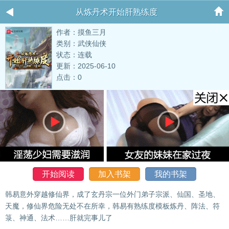
从炼丹术开始肝熟练度
作者：摸鱼三月
类别：武侠仙侠
状态：连载
更新：2025-06-10
点击：0
开始阅读
加入书架
我的书架
韩易意外穿越修仙界，成了玄丹宗一位外门弟子宗派、仙国、圣地、
天魔，修仙界危险无处不在所幸，韩易有熟练度模板炼丹、阵法、符
箓、神通、法术……肝就完事儿了