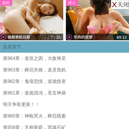
最新章节
第964章：道坟之因，大敌将至
第963章：葬厄失镜，道灵危机
第962章：鬼母恐惧，道诡惊变
第961章：道诡混沌，苍玄神鼎
明天争取更新！！
第960章：神枪冥火，葬厄线索
第959章：无相骨庭，冥墟石矿