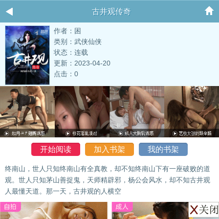
古井观传奇
作者：困
类别：武侠仙侠
状态：连载
更新：2023-04-20
点击：0
开始阅读
加入书架
我的书架
终南山，世人只知终南山有全真教，却不知终南山下有一座破败的道
观。世人只知茅山善捉鬼，天师精辟邪，杨公会风水，却不知古井观
人最懂天道。那一天，古井观的人横空