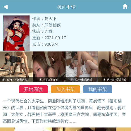
覆雨邪情
作者：易天下
类别：武侠仙侠
状态：连载
更新：2021-09-17
点击：900574
开始阅读
加入书架
我的书架
一个现代社会的大学生，阴差阳错来到了明朝，黄易笔下《覆雨翻
云》的世界，且看他如何在这个强者为尊的世界里，翻云覆雨，娶江
湖十大美女，战黑榜十大高手，戏明皇三宫六院，颠覆东瀛倭国、尝
高丽异域风情、下西洋猎艳欧洲美女……