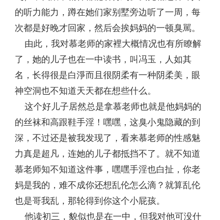
的听力能力，蹲在她们家别墅旁边听了一周，每
次都是好晚才回家，然后会挨妈妈的一顿臭駡。
由此，我对慕老师的家裡大概情况也有所瞭解
了，她的儿子也在一中读书，叫冯玉，人如其
名，长得很是白淨而且很阴柔有一种阴柔美，眼
神空洞也不知道天天都在想些什么。
这个好儿子居然总是拿慕老师也就是他妈妈的
的丝袜和高跟鞋手淫！嘿嘿，这臭小鬼隐藏的到
深，不过还是被我发现了，看来慕老师的性感魅
力真是超凡，连她的儿子都抵挡不了。就不知道
慕老师知不知道这件事，嘿嘿手淫也白扯，你老
妈是我的，难不成你还想乱伦怎么滴？就算乱伦
也是哥我乱，那轮得到你这个小屁孩。
他读初三，貌似也是在一中，但我对他可没什