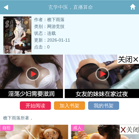
玄学中医，直播算命
作者：檐下雨落
类别：网游竞技
状态：连载
更新：2026-01-11
点击：0
开始阅读
加入书架
我的书架
檐下雨落所著，