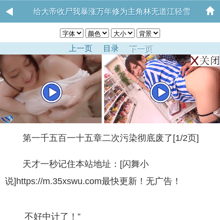
给大帝收尸我暴涨万年修为主角林无道江轻雪
上一页
目录
下一页
第一千五百一十五章二次污染彻底废了[1/2页]
天才一秒记住本站地址：[闪舞小
说]https://m.35xswu.com最快更新！无广告！
不好中计了！”