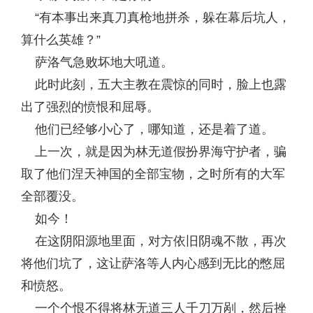
“有本事出来真刀真枪地拼杀，躲在幕后坑人，
算什么英雄？”
萨洛气急败坏地大吼道。
此时此刻，五大主教在震惊的同时，脸上也露
出了强烈的愤恨和屈辱。
他们已经够小心了，哪知道，还是着了道。
上一次，就是因为林无道假扮界海守护者，骗
取了他们涅天神国的全部宝物，之时所有的大军
全部覆没。
如今！
在这阴阳源地里面，对方依旧阴魂不散，再次
将他们坑了，这让萨洛等人内心感到无比的憋屈
和愤怒。
一个个恨不得将林无道三人千刀万剐，然后挫