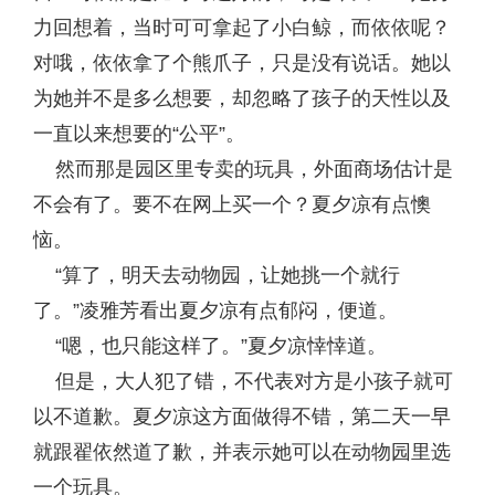
力回想着，当时可可拿起了小白鲸，而依依呢？
对哦，依依拿了个熊爪子，只是没有说话。她以
为她并不是多么想要，却忽略了孩子的天性以及
一直以来想要的“公平”。
然而那是园区里专卖的玩具，外面商场估计是
不会有了。要不在网上买一个？夏夕凉有点懊
恼。
“算了，明天去动物园，让她挑一个就行
了。”凌雅芳看出夏夕凉有点郁闷，便道。
“嗯，也只能这样了。”夏夕凉悻悻道。
但是，大人犯了错，不代表对方是小孩子就可
以不道歉。夏夕凉这方面做得不错，第二天一早
就跟翟依然道了歉，并表示她可以在动物园里选
一个玩具。