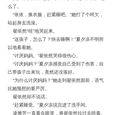
么了。
“依依，换衣服，赶紧睡吧。”她打了个呵欠，
站起身去洗澡。
翟依然“哇”地哭起来。
“这孩子，怎么了？快去睡啊！”夏夕凉不明所
以地看着她。
“讨厌妈妈。”翟依然哭得很伤心。
“讨厌妈妈？”夏夕凉感觉自己受到了伤害，自
己带孩子出来玩，竟然还没落好。
“为什么讨厌妈妈？”她走到翟依然面前，语气
比她预想的要严厉。
翟依然却不说话。
“赶紧睡觉。”夏夕凉说完进了洗手间。
凌雅芳一直看在眼里，将翟依然拉过去哄着。