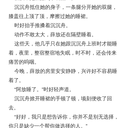
沉沉舟抵住她的身子，一条腿分开她的双腿，
膝盖往上顶了顶，摩擦过她的睡裙。
时好抬手推搡着沉沉舟。
动作不敢太大，薛放还在隔壁睡着。
这些天，他几乎只在她跟沉沉舟上班时才能睡
着，夜里，整宿整宿地失眠，时不时，还会传来
痛苦的呜咽。
今晚，薛放的房里安安静静，兴许好不容易睡
着了。
“阿放睡了。”时好轻声道。
沉沉舟掀开睡裙的手顿了顿，顷刻便收了回
去。
“好好，我只是想告诉你，你并不是别无选择，
你只是缺少一个帮你做选择的人。”