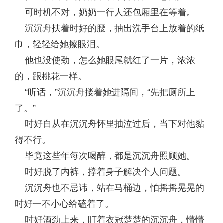
可时机不对，奶奶一行人还包厢里在等着。
沉沉舟扶着时好的腰，抽出洗手台上放着的纸
巾，轻轻给她擦眼泪。
他也没使劲，怎么她眼尾就红了一片，浓浓
的，跟桃花一样。
“听话，”沉沉舟搂着她进隔间，“先把厕所上
了。”
时好自从在沉沉舟怀里抽泣过后，当下对他黏
得不行。
毕竟这些年每次喝醉，都是沉沉舟照顾她。
时好脱了内裤，撑着身子解决个人问题。
沉沉舟也不忌讳，站在马桶边，怕摇摇晃晃的
时好一不小心给磕着了。
时好酒劲上来，盯着衣冠楚楚的沉沉舟，懵懵