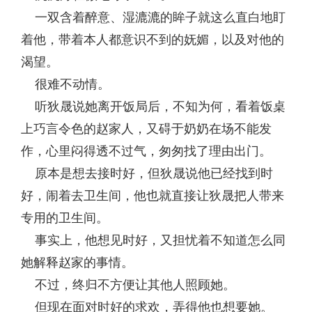
一双含着醉意、湿漉漉的眸子就这么直白地盯
着他，带着本人都意识不到的妩媚，以及对他的
渴望。
很难不动情。
听狄晟说她离开饭局后，不知为何，看着饭桌
上巧言令色的赵家人，又碍于奶奶在场不能发
作，心里闷得透不过气，匆匆找了理由出门。
原本是想去接时好，但狄晟说他已经找到时
好，闹着去卫生间，他也就直接让狄晟把人带来
专用的卫生间。
事实上，他想见时好，又担忧着不知道怎么同
她解释赵家的事情。
不过，终归不方便让其他人照顾她。
但现在面对时好的求欢，弄得他也想要她。