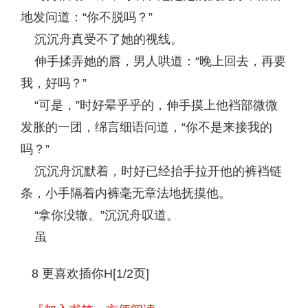
地发问道：“你不脱吗？”
沉沉舟真受不了她的视线。
伸手揉弄她的唇，男人哄道：“晚上回去，再要
我，好吗？”
“可是，”时好晕乎乎的，伸手摸上他裆部微微
发胀的一团，绵言细语问道，“你不是来接我的
吗？”
沉沉舟沉默着，时好已经抬手拉开他的裤裆链
条，小手隔着内裤毫无章法地抚摸他。
“拿你没辙。”沉沉舟叹道。
虽
8 更喜欢插你H[1/2页]