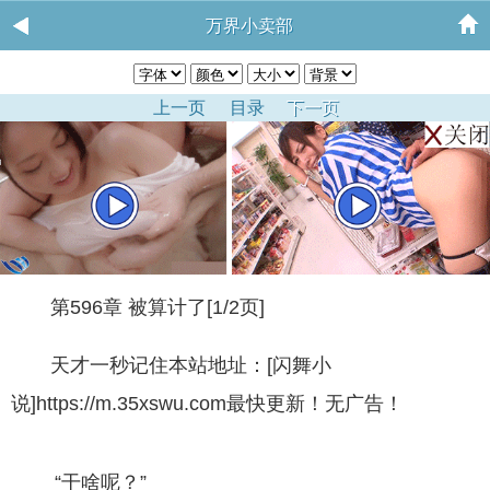
万界小卖部
上一页
目录
下一页
第596章 被算计了[1/2页]
天才一秒记住本站地址：[闪舞小
说]https://m.35xswu.com最快更新！无广告！
“干啥呢？”