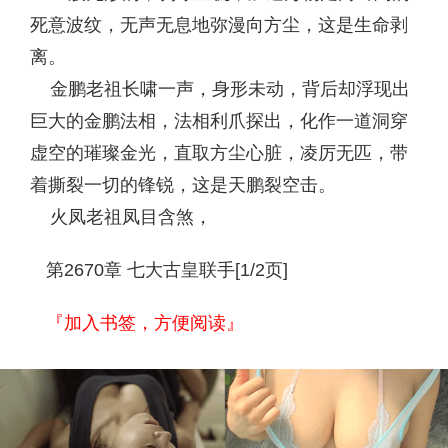
死意波纹，无声无息地弥漫向方尘，这是生命剥
离。
金鹏老祖长啸一声，身形未动，背后却浮现出
巨大的金鹏法相，法相利爪探出，化作一道洞穿
虚空的璀璨金光，直取方尘心脏，凌厉无匹，带
着撕裂一切的锋锐，这是天鹏裂空击。
火凤老祖凤目含煞，
第2670章 七大古皇联手[1/2页]
『加入书签，方便阅读』