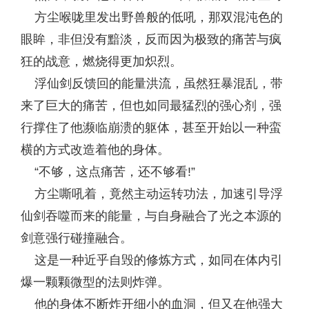
方尘喉咙里发出野兽般的低吼，那双混沌色的
眼眸，非但没有黯淡，反而因为极致的痛苦与疯
狂的战意，燃烧得更加炽烈。
浮仙剑反馈回的能量洪流，虽然狂暴混乱，带
来了巨大的痛苦，但也如同最猛烈的强心剂，强
行撑住了他濒临崩溃的躯体，甚至开始以一种蛮
横的方式改造着他的身体。
“不够，这点痛苦，还不够看!”
方尘嘶吼着，竟然主动运转功法，加速引导浮
仙剑吞噬而来的能量，与自身融合了光之本源的
剑意强行碰撞融合。
这是一种近乎自毁的修炼方式，如同在体内引
爆一颗颗微型的法则炸弹。
他的身体不断炸开细小的血洞，但又在他强大