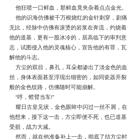
他狂喷一口鲜血，那鲜血竟夹杂着点点金光。
他的识海仿佛被千万根烧红的金针刺穿，剧痛
无比，经脉中仿佛有滚烫的岩浆在奔流，灼烧着
他的道基，更有一股冰冷的，居高临下的审判意
志，试图侵入他的灵魂核心，宣告他的有罪，瓦
解他的斗志。
方尘的双目，鼻孔，耳朵都渗出了淡金色的血
丝，身体表面甚至浮现出细密的，如同瓷器开裂
般的金色纹路，仿佛随时可能崩解。
“哼，螳臂当车!”
耀日古皇见状，金色眼眸中闪过一丝不屑，在
他想来，接下这一击，方尘即便不死，也已道基
受损，战力大减。
然而，就在他准备补上一击，彻底了结方尘时