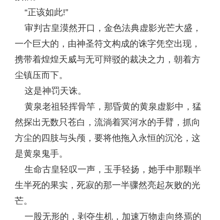
“正该如此!”
审判古皇漠然开口，金色法典虚影光芒大盛，
一个巨大的，由神圣符文构成的诛字凭空出现，
携带着煌煌天威与无可辩驳的裁决之力，朝着方
尘镇压而下。
这是神罚天诛。
黄泉老祖轻挥骨竿，那昏黄的黄泉虚影中，猛
然探出无数只苍白，流淌着冥河水的手臂，抓向
方尘的四肢与头颅，要将他拖入永恒的沉沦，这
是黄泉鬼手。
生命古皇轻叹一声，玉手轻扬，她手中那颗半
生半死的果实，死寂的那一半骤然亮起灰败的光
芒。
一股无形的，剥夺生机，加速万物走向终焉的