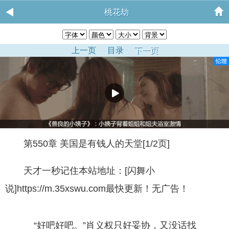
桃花劫
上一页
目录
下一页
第550章 美国是有钱人的天堂[1/2页]
天才一秒记住本站地址：[闪舞小
说]https://m.35xswu.com最快更新！无广告！
“好吧好吧。”肖义权只好妥协，又没话找