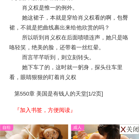
肖义权是惟一的例外。
她这裙子，本就是穿给肖义权看的啊，包臀
裙，不就是把曲线裹出来给他欣赏的吗？
所以听到肖义权在后面啧啧连声，她只是咯
咯轻笑，绝美的脸，还带着一丝红晕。
而言芊芊听到，则立刻转头。
她下车了的，这时就一躬身，探头往车里
看，眼睛狠狠的盯着肖义权
第550章 美国是有钱人的天堂[1/2页]
『加入书签，方便阅读』