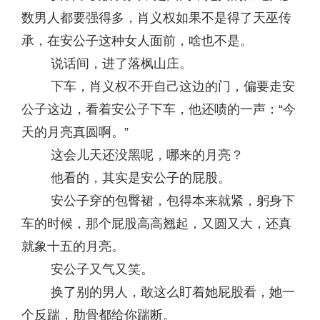
数男人都要强得多，肖义权如果不是得了天巫传
承，在安公子这种女人面前，啥也不是。
说话间，进了落枫山庄。
下车，肖义权不开自己这边的门，偏要走安
公子这边，看着安公子下车，他还啧的一声：“今
天的月亮真圆啊。”
这会儿天还没黑呢，哪来的月亮？
他看的，其实是安公子的屁股。
安公子穿的包臀裙，包得本来就紧，躬身下
车的时候，那个屁股高高翘起，又圆又大，还真
就象十五的月亮。
安公子又气又笑。
换了别的男人，敢这么盯着她屁股看，她一
个反踹，肋骨都给你踹断。