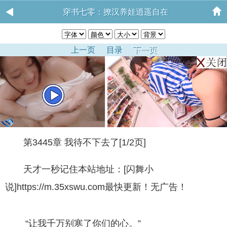
穿书七零：撩汉养娃逍遥自在
上一页
目录
下一页
第3445章 我待不下去了[1/2页]
天才一秒记住本站地址：[闪舞小
说]https://m.35xswu.com最快更新！无广告！
“让我千万别寒了你们的心。”