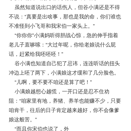
虽然知道说出口的话伤人，但谷小满还是不得
不说：“真要是出啥事，那也是我的命，你们谁也
不准怪到小飞哥和我宋伯一家头上。”
“你你你”小满妈听得胆战心惊，急的伸手指着
老儿子直哆嗦：“大过年呢，你给老娘说什么屁
话，赶紧给我呸呸呸！”
谷小满也知道自己犯了忌讳，连连听话的扭头
冲边上呸了两下，小满娘这才缓和了几分脸色。
“儿啊，要不要不咱还是算了吧！”
小满娘越想心越慌，一开口还是忍不住劝
阻：“咱家里有地，养猪、养羊也能赚不少，只要
咱肯干，往后的日子肯定越来越好，你不会像爹
娘这般苦。”
“而且你宋伯也说了，外