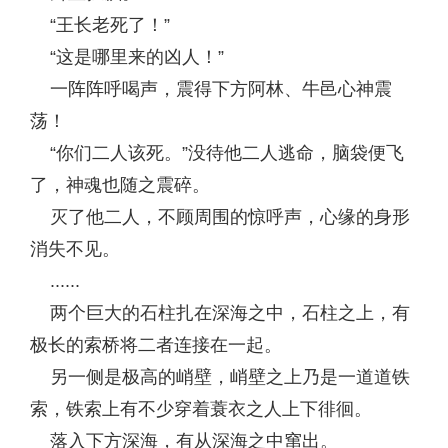
“王长老死了！”
“这是哪里来的凶人！”
一阵阵呼喝声，震得下方阿林、牛邑心神震
荡！
“你们二人该死。”没待他二人逃命，脑袋便飞
了，神魂也随之震碎。
灭了他二人，不顾周围的惊呼声，心缘的身形
消失不见。
......
两个巨大的石柱扎在深海之中，石柱之上，有
极长的索桥将二者连接在一起。
另一侧是极高的峭壁，峭壁之上乃是一道道铁
索，铁索上有不少穿着蓑衣之人上下徘徊。
落入下方深海，有从深海之中窜出。