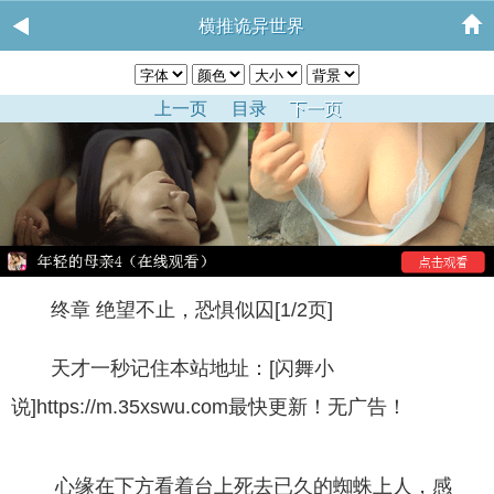
横推诡异世界
上一页
目录
下一页
终章 绝望不止，恐惧似囚[1/2页]
天才一秒记住本站地址：[闪舞小
说]https://m.35xswu.com最快更新！无广告！
心缘在下方看着台上死去已久的蜘蛛上人，感