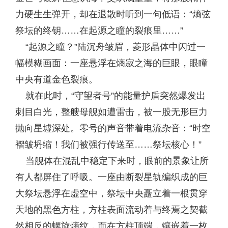
力硬生生弹开，却在退散时听到一句低语：“熵弦
祭坛的终钥……在起源之瞳的裂痕里……”
“起源之瞳？”陆沉舟皱眉，菱形晶体中闪过一
幅模糊画面：一座悬浮在熵寂之海的巨眼，眼瞳
中央有道金色裂痕。
就在此时，“守望者号”的能量护盾突然爆发出
刺目白光，整艘母舰如遭雷击，被一股无形巨力
抛向星墟深处。零号的声音带着电流杂音：“时空
褶皱坍缩！我们被强行传送至……祭坛核心！”
当舰体在混乱中稳定下来时，眼前的景象让所
有人都屏住了呼吸。一座由断裂星轨编织成的巨
大祭坛悬浮在虚空中，祭坛中央矗立着一根贯穿
天地的黑色方柱，方柱表面流动着与终焉之契截
然相反的螺旋熵纹，而在方柱顶端，镶嵌着一枚