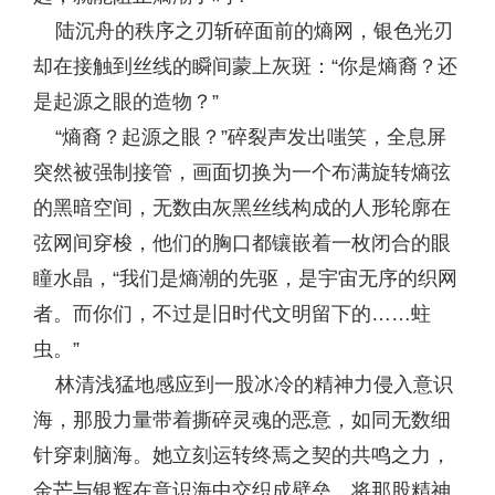
陆沉舟的秩序之刃斩碎面前的熵网，银色光刃
却在接触到丝线的瞬间蒙上灰斑：“你是熵裔？还
是起源之眼的造物？”
“熵裔？起源之眼？”碎裂声发出嗤笑，全息屏
突然被强制接管，画面切换为一个布满旋转熵弦
的黑暗空间，无数由灰黑丝线构成的人形轮廓在
弦网间穿梭，他们的胸口都镶嵌着一枚闭合的眼
瞳水晶，“我们是熵潮的先驱，是宇宙无序的织网
者。而你们，不过是旧时代文明留下的……蛀
虫。”
林清浅猛地感应到一股冰冷的精神力侵入意识
海，那股力量带着撕碎灵魂的恶意，如同无数细
针穿刺脑海。她立刻运转终焉之契的共鸣之力，
金芒与银辉在意识海中交织成壁垒，将那股精神