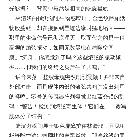
光影搏斗，背景中赫然是相同的螺旋星轨。
林清浅的指尖划过生物感应屏，金色纹路如活
物般蔓延，却在接触到星墟边缘时猛地缩回——
那里的生命信号已彻底湮灭，取而代之的是一种
高频的熵弦振动，如同无数昆虫在啃噬空间
膜。“沉舟，你感觉到了吗？这些熵弦的振动频
率……和我们的终焉之契产生了共鸣。”
话音未落，整艘母舰突然剧烈震颤！并非来自
外部冲击，而是舰体内部的熵弦共鸣腔发出刺耳
的蜂鸣。零号的传感器阵列爆发出红蓝交错的乱
码：“警告！检测到熵弦寄生体！它们在……改写
舰体分子结构！”
陆沉舟瞬间展开银色屏障护住林清浅，只见甲
板缝隙中渗出蛛网状的灰黑丝线，那些丝线如同