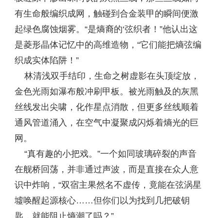
有生命般编织成网，触碰到合金装甲的瞬间便激
起绿色腐蚀烟雾。“是熵裔的‘弦织者！”他认出这
是菱形晶体记忆中的高维造物，“它们能把熵弦编
织成实体陷阱！”
林清浅双手结印，生命之树虚影在头顶绽放，
金色光雨如瀑布般冲刷甲板。被光雨触及的灰黑
丝线发出尖啸，化作星点消散，但更多丝线顺着
通风管道涌入，在空气中凝聚成闪烁着熵光的巨
网。
“真有趣的小把戏。”一个如同玻璃碎裂的声音
在舰桥回荡，并非通过声波，而是直接在众人意
识中炸响，“双宿主果然名不虚传，竟能在弦涡星
墟唤醒起源核心……但你们以为找到几把破钥
匙，就能阻止熵潮了吗？”