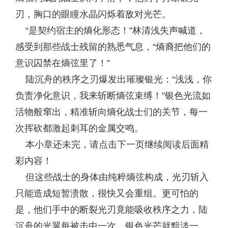
刃，胸口的眼瞳水晶闪烁着敌对光芒。
“是契约宿主的熵化形态！”林清浅失声喊道，
感受到那些战士残留的熟悉气息，“熵裔把他们的
意识囚禁在熵弦里了！”
陆沉舟的秩序之刃爆发出璀璨银光：“浅浅，你
负责净化意识，我来斩断熵弦束缚！”银色光流如
活物般窜出，精准斩向熵化战士们的关节，每一
次挥砍都激起刺耳的金属交鸣。
本小章还未完，请点击下一页继续阅读后面精
彩内容！
但这些战士的身体由纯粹熵弦构成，光刃斩入
只能造成短暂溃散，很快又会重组。更可怕的
是，他们手中的断裂光刃竟能吸收秩序之力，陆
沉舟的光翼每被击中一次，银色光芒就黯淡一