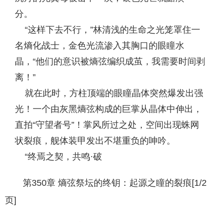
分。
“这样下去不行，”林清浅的生命之光笼罩住一
名熵化战士，金色光流渗入其胸口的眼瞳水
晶，“他们的意识被熵弦编织成茧，我需要时间剥
离！”
就在此时，方柱顶端的眼瞳晶体突然爆发出强
光！一个由灰黑熵弦构成的巨掌从晶体中伸出，
直拍“守望者号”！掌风所过之处，空间出现蛛网
状裂痕，舰体装甲发出不堪重负的呻吟。
“终焉之契，共鸣·破
第350章 熵弦祭坛的终钥：起源之瞳的裂痕[1/2
页]