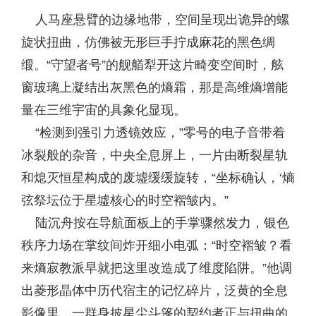
人马座悬臂的边缘地带，空间呈现出诡异的螺
旋状扭曲，仿佛被无形巨手拧成麻花的黑色绸
缎。“守望者号”的舰艏犁开这片畸变空间时，舷
窗玻璃上凝结出灰黑色的熵霜，那是高维熵增能
量在三维宇宙的具象化显现。
“检测到强引力透镜效应，”零号的电子音带着
冰裂般的杂音，中央全息屏上，一片由断裂星轨
和熄灭恒星构成的废墟缓缓旋转，“坐标确认，‘熵
弦祭坛位于星墟核心的时空褶皱内。”
陆沉舟按在导航面板上的手掌骤然发力，银色
秩序力场在掌纹间炸开细小电弧：“时空褶皱？看
来熵寂教派早就把这里改造成了维度陷阱。”他调
出菱形晶体中历代宿主的记忆碎片，泛黄的全息
影像里，一群身披星尘斗篷的契约者正与扭曲的