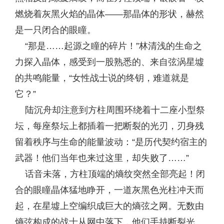
燃烧着灰黑火焰的晶体——那晶体的形状，赫然
是一只闭合的眼瞳。
“那是……起源之瞳的碎片！”林清浅的生命之
力探入晶体，感受到一股熟悉的、来自弦涡星墟
的共鸣能量，“女性战士说的终钥，难道就是
它？”
陆沉舟却注意到方柱周围环绕着十二座小型祭
坛，每座祭坛上都插着一把断裂的光刃，刃身残
留着秩序与生命的能量波动：“是历代契约宿主的
武器！他们当年也来过这里，却失败了……”
话音未落，方柱顶端的熵纹突然全部亮起！闭
合的眼瞳晶体猛地睁开，一道灰黑色光柱冲天而
起，在星墟上空编织成巨大的熵弦之网。无数由
熵弦构成的战士从网中落下，他们手持断裂光