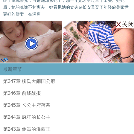
终于重现荣光，可是她却累死了，那一年她才不过三十出头。她死
后，她的魂魄不甘离去，她看见她的丈夫裴长安又娶了年轻貌美家世
更好的娇妻，在洞房
最新章节
第247章 柳氏大闹国公府
第246章 前线战报
第245章 长公主府落幕
第244章 疯狂的长公主
第243章 倒霉的淮西王