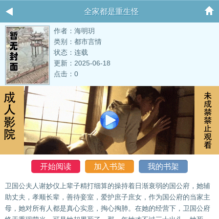
全家都是重生怪
作者：海明玥
类别：都市言情
状态：连载
更新：2025-06-18
点击：0
开始阅读
加入书架
我的书架
卫国公夫人谢妙仪上辈子精打细算的操持着日渐衰弱的国公府，她辅
助丈夫，孝顺长辈，善待妾室，爱护庶子庶女，作为国公府的当家主
母，她对所有人都是真心实意，掏心掏肺。在她的经营下，卫国公府