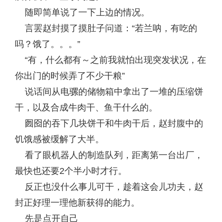
随即简单说了一下上边的情况。
言罢赵封摸了摸肚子问道：“若兰呐，有吃的
吗？饿了。。。”
“有，什么都有～之前我就怕出现突发状况，在
你出门的时候弄了不少干粮”
说话间从电骡的储物箱中拿出了一堆的压缩饼
干，以及合成牛肉干、鱼干什么的。
囫囵的吞下几块饼干和牛肉干后，赵封腹中的
饥饿感被缓解了大半。
看了眼机器人的制造队列，距离第一台出厂，
最快也还要2个半小时才行。
反正也没什么事儿可干，趁着这会儿功夫，赵
封正好理一理他新获得的能力。
先是点开自己