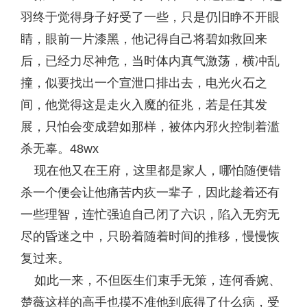
羽终于觉得身子好受了一些，只是仍旧睁不开眼
睛，眼前一片漆黑，他记得自己将碧如救回来
后，已经力尽神危，当时体内真气激荡，横冲乱
撞，似要找出一个宣泄口排出去，电光火石之
间，他觉得这是走火入魔的征兆，若是任其发
展，只怕会变成碧如那样，被体内邪火控制着滥
杀无辜。48wx
现在他又在王府，这里都是家人，哪怕随便错
杀一个便会让他痛苦内疚一辈子，因此趁着还有
一些理智，连忙强迫自己闭了六识，陷入无穷无
尽的昏迷之中，只盼着随着时间的推移，慢慢恢
复过来。
如此一来，不但医生们束手无策，连何香婉、
楚薇这样的高手也摸不准他到底得了什么病，受