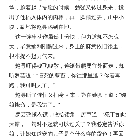
掌，趁着赵寻捂脸的时候，勉强又转过身来，拔
出了他插入体内的肉棒，再一脚踹过去，正中小
腹，勐地将赵寻踢到在地。
这一连串动作虽然十分快，但力道却不怎么
大，毕竟她刚刚醒过来，身上的麻意依旧很重，
根本提不起力气来。
赵寻吓得魂飞魄散，连滚带爬要往外面走，却
听罗芸道：“该死的孽畜，你往那里逃？你若再
跑，我可叫人了。”
赵寻听了连忙又抽身回来，跪在她脚下道：“姨
娘饶命，是我错了。”
罗芸整顿衣襟，收拾裙角，厉声道：“犯下如此
大错，一句对不起就可以过关了？我必定告诉你
娘，让她知道宠的儿子是个什么样的货色！再回