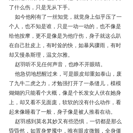
了什么伤，只是无从下手。
如今他刚有了一丝知觉，就觉身上似乎压了一
个人，也不知是谁，只是一动一动的，也不像是
给他按摩，更不是像是为他疗伤，身子就这么趴
在自己肚皮上，有时耸的快，如暴风骤雨，有时
却又慢条斯理，温文尔雅。
赵羽听不见任何声音，也睁不开眼睛。
他急切地想醒过来，可是眼皮却重如泰山，废
了九牛二虎之力，才勉强打开了一条缝儿，模模
煳煳的只能看个大概，像是个长发女人伏在她身
上，却又看不见面庞，软软的没有什么动作，看
起来像睡着了一般，身子像是被人推着在动。
赵羽感到莫名其妙又有些恐惧，一切都是那么
昏昏然，如置身梦魇中，唯有眼皮微颤，全身僵