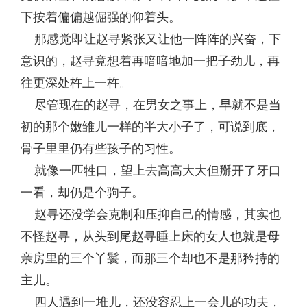
下按着偏偏越倔强的仰着头。
那感觉即让赵寻紧张又让他一阵阵的兴奋，下
意识的，赵寻竟想着再暗暗地加一把子劲儿，再
往更深处杵上一杵。
尽管现在的赵寻，在男女之事上，早就不是当
初的那个嫩雏儿一样的半大小子了，可说到底，
骨子里里仍有些孩子的习性。
就像一匹牲口，望上去高高大大但掰开了牙口
一看，却仍是个驹子。
赵寻还没学会克制和压抑自己的情感，其实也
不怪赵寻，从头到尾赵寻睡上床的女人也就是母
亲房里的三个丫鬟，而那三个却也不是那矜持的
主儿。
四人遇到一堆儿，还没容忍上一会儿的功夫，