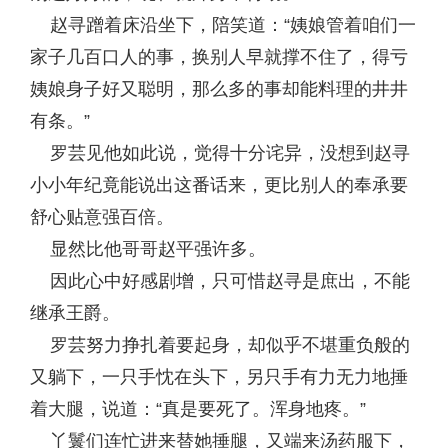
赵寻蹭着床沿坐下，陪笑道：“姨娘管着咱们一
家子几百口人的事，换别人早就撑不住了，得亏
姨娘身子好又聪明，那么多的事却能料理的井井
有条。”
罗芸见他如此说，觉得十分诧异，没想到赵寻
小小年纪竟能说出这番话来，更比别人的奉承要
舒心贴意强百倍。
显然比他哥哥赵平强许多。
因此心中好感剧增，只可惜赵寻是庶出，不能
继承王爵。
罗芸努力挣扎着要起身，却似乎不堪重负般的
又躺下，一只手忱在头下，另只手有力无力地捶
着大腿，说道：“真是要死了。浑身地疼。”
丫鬟们连忙进来替她捶腿，又端来汤药服下，