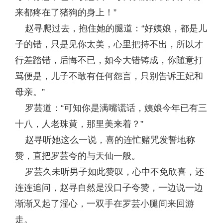
来都疼在了猪狗的身上！”
赵寻爬过去，抱住她的腿道：“好姨娘，都是儿
子的错，只是见你太美，心里把持不出，所以才
行差踏错，后悔不已，如今大错铸成，你随意打
骂便是，儿子不敢有任何怨言，只别告诉王妃和
母亲。”
罗芸道：“可知你是满嘴谎话，姨娘今年已有三
十八，人老珠黄，那里美来着？”
赵寻听她这么一说，喜的连忙赌咒发誓地称
赞，直把罗芸夸的与天仙一般。
罗芸久未听男子如此赞叹，心中不免欣喜，还
连连追问，赵寻自然是没口子夸赞，一边说一边
渐渐又起了淫心，一双手在罗芸小腿间来回游
走。