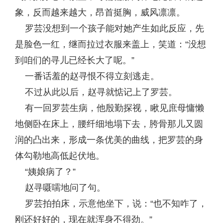
象，反而越来越大，昂首挺胸，威风凛凛。
罗芸没想到一个孩子能对她产生如此反应，先
是脸色一红，继而拉过衣服来盖上，笑道：“没想
到咱们的寻儿已经长大了呢。”
一番话羞的赵寻恨不得立刻逃走。
不过从此以后，赵寻就惦记上了罗芸。
有一回罗芸生病，他殷勤探视，瞅见庶母慵懒
地侧卧在床上，腰纤细地塌下去，胯骨那儿又圆
润的凸出来，形成一条优美的曲线，把罗芸的身
体勾勒地高低起伏地。
“姨娘病了？”
赵寻嗫嚅地问了句。
罗芸拍拍床，示意他坐下，说：“也不知咋了，
刚还好好的，现在就浑身不得劲。”