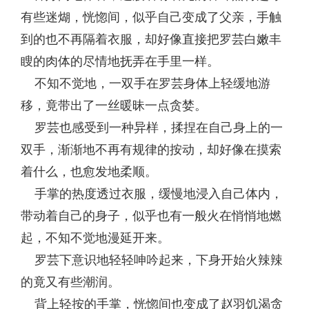
有些迷煳，恍惚间，似乎自己变成了父亲，手触
到的也不再隔着衣服，却好像直接把罗芸白嫩丰
瞍的肉体的尽情地抚弄在手里一样。
不知不觉地，一双手在罗芸身体上轻缓地游
移，竟带出了一丝暖昧一点贪婪。
罗芸也感受到一种异样，揉捏在自己身上的一
双手，渐渐地不再有规律的按动，却好像在摸索
着什么，也愈发地柔顺。
手掌的热度透过衣服，缓慢地浸入自己体内，
带动着自己的身子，似乎也有一般火在悄悄地燃
起，不知不觉地漫延开来。
罗芸下意识地轻轻呻吟起来，下身开始火辣辣
的竟又有些潮润。
背上轻按的手掌，恍惚间也变成了赵羽饥渴贪