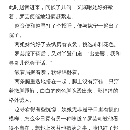
此时赵音进来，问候了几句，又嘱咐她好好歇
着，罗芸便催她姐俩赶紧走。
赵音便和赵寻打了个招呼，便与婉宁一起出了
院子。
两姐妹约好了去绣房看衣裳，挑选布料花色。
罗芸服下药后，又对丫鬟们道：“出去罢，我和
寻哥儿说会子话。”
皱着眉抿着嘴，软绵绵卧着。
两条腿重迭地搭在一起，脚上没有穿鞋，只穿
着撒脚睡裤，白白的肉色脚腕透出来，影绰绰的
格外诱人。
赵寻看得有些恍惚，姨娘无非是平日里看惯的
模样，怎么今日竟有另一种味道？罗芸却被他看
得不自在，想起上次替他敷药之事，脸也红了起