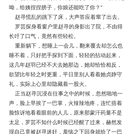
呦，给姨捏捏膀子，你娘还能吃了你？”
赵寻慌乱的跳下了床，大声答应着窜了出去。
罗芸探身看窗户里赵寻的身影出了院，不由得
长吁了口气，竟然有些轻松。
重新躺下，想睡上一会儿，翻来覆去却怎么也
睡不着，只好把手探到下面，轻轻的拈动起来，
这几年赵羽已经不大去她那边，她却恰恰相反，
欲望比年轻之时更重，平日里别人看着她贞静守
礼，实际上心里却隐藏着一股火。
正当赵寻沉浸在往事之中的时候，忽然啪地一
声，脸上早挨了一巴掌，火辣辣地疼，连忙捂着
脸惊讶地看着眼前的人儿，原来那蒙汗药量不是
太足，罗芸不知什么时候已经醒了过来，赫然发
现自己竟被赵寻迷奸，羞恼之下回身就给了一巴