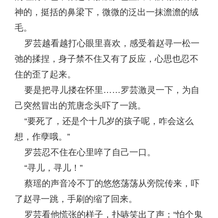
神的，挺括的鼻梁下，微微的泛出一抹澹澹的绒
毛。
罗芸越看越打心眼里喜欢，感受着赵寻一松一
弛的揉捏，身子禁不住又有了反应，心思也忍不
住的歪了起来。
要是把寻儿搂在怀里……罗芸激灵一下，为自
己突然冒出的荒唐念头吓了一跳。
“要死了，还是个十几岁的孩子呢，咋会这么
想，作孽哦。”
罗芸忍不住在心里啐了自己一口。
“寻儿，寻儿！”
蔡瑶的声音冷不丁的悠悠荡荡从旁院传来，吓
了赵寻一跳，手刷的缩了回来。
罗芸看他慌张的样子，扑哧笑出了声：“怕个鬼