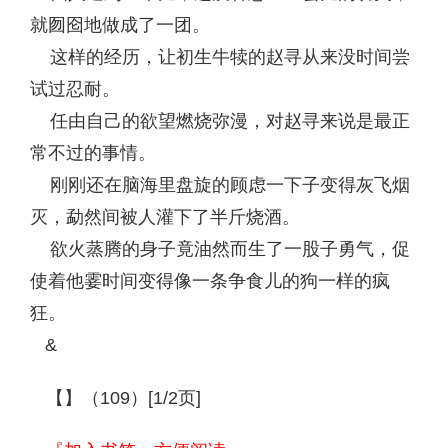
就囫囵地做成了一团。
这样的经历，让初生牛犊的赵寻从来没时间尝
试过忍耐。
任由自己的欲望燃烧弥漫，对赵寻来说是最正
常不过的事情。
刚刚还在脑海里盘旋的顾虑一下子变得灰飞烟
灭，勐然间被人灌下了半斤烧酒。
欲火蒸腾的身子竟油然而生了一股子勇气，促
使着他霎时间变得像一条争食儿的狗一样的疯
狂。
&
【】（109）[1/2页]