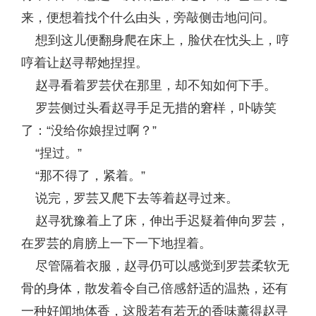
来，便想着找个什么由头，旁敲侧击地问问。
想到这儿便翻身爬在床上，脸伏在忱头上，哼
哼着让赵寻帮她捏捏。
赵寻看着罗芸伏在那里，却不知如何下手。
罗芸侧过头看赵寻手足无措的窘样，卟哧笑
了：“没给你娘捏过啊？”
“捏过。”
“那不得了，紧着。”
说完，罗芸又爬下去等着赵寻过来。
赵寻犹豫着上了床，伸出手迟疑着伸向罗芸，
在罗芸的肩膀上一下一下地捏着。
尽管隔着衣服，赵寻仍可以感觉到罗芸柔软无
骨的身体，散发着令自己倍感舒适的温热，还有
一种好闻地体香，这股若有若无的香味薰得赵寻