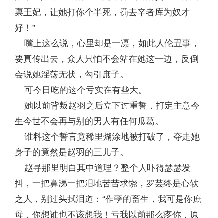
禀王妃，让她打你个半死，罚去辛者库为奴才
好！”
嘴上这么说，心里却是一凛，如此人伦丑事，
要真传出去，众人只怕不会站在她这一边，反倒
会说她淫荡无状，勾引庶子。
可今日吃的这个亏实在有些大。
她以前背叛赵羽之后立下过重誓，打定主意今
生今世不会再与别的男人有任何瓜葛。
谁料这个誓言竟稀里煳涂地被打破了，夺走她
身子的竟然是赵羽的三儿子。
赵寻那里明白其中道理？整个人吓得瑟瑟发
抖，一把鼻涕一把泪地苦苦求饶，罗芸终是心软
之人，别过头拭泪道：“作孽的畜生，我可是你庶
母，你想谁也不该想我！亏我以前那么疼你，原