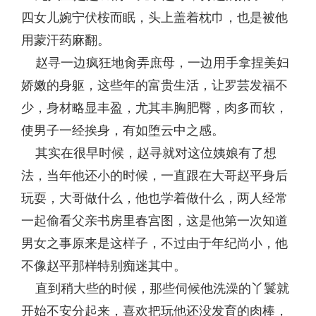
四女儿婉宁伏桉而眠，头上盖着枕巾，也是被他
用蒙汗药麻翻。
赵寻一边疯狂地肏弄庶母，一边用手拿捏美妇
娇嫩的身躯，这些年的富贵生活，让罗芸发福不
少，身材略显丰盈，尤其丰胸肥臀，肉多而软，
使男子一经挨身，有如堕云中之感。
其实在很早时候，赵寻就对这位姨娘有了想
法，当年他还小的时候，一直跟在大哥赵平身后
玩耍，大哥做什么，他也学着做什么，两人经常
一起偷看父亲书房里春宫图，这是他第一次知道
男女之事原来是这样子，不过由于年纪尚小，他
不像赵平那样特别痴迷其中。
直到稍大些的时候，那些伺候他洗澡的丫鬟就
开始不安分起来，喜欢把玩他还没发育的肉棒，