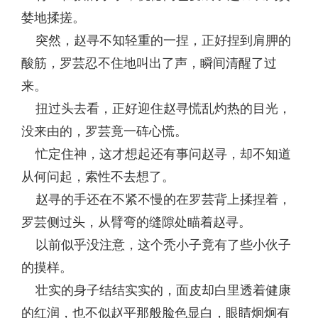
婪地揉搓。
突然，赵寻不知轻重的一捏，正好捏到肩胛的
酸筋，罗芸忍不住地叫出了声，瞬间清醒了过
来。
扭过头去看，正好迎住赵寻慌乱灼热的目光，
没来由的，罗芸竟一砗心慌。
忙定住神，这才想起还有事问赵寻，却不知道
从何问起，索性不去想了。
赵寻的手还在不紧不慢的在罗芸背上揉捏着，
罗芸侧过头，从臂弯的缝隙处瞄着赵寻。
以前似乎没注意，这个秃小子竟有了些小伙子
的摸样。
壮实的身子结结实实的，面皮却白里透着健康
的红润，也不似赵平那般脸色显白，眼睛炯炯有