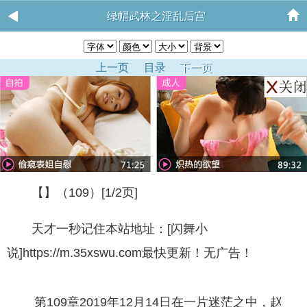
绿帽武林之淫乱后宫
上一页
目录
下一页
【】（109）[1/2页]
天才一秒记住本站地址：[闪舞小
说]https://m.35xswu.com最快更新！无广告！
第109章2019年12月14日在一片迷茫之中，赵