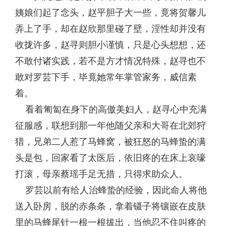
姨娘们起了念头，赵平胆子大一些，竟将贺馨儿
弄上了手，却在赵欣那里碰了壁，淫性却并没有
收拢许多，赵寻则胆小谨慎，只是心头想想，还
不敢付诸实践，若不是方才情况特殊，赵寻也不
敢对罗芸下手，毕竟她常年掌管家务，威信素
着。
看着匍匐在身下的高傲美妇人，赵寻心中充满
征服感，联想到那一年他随父亲和大哥在北郊狩
猎，兄弟二人惹了马蜂窝，被狂怒的马蜂蛰的满
头是包，回家看了太医后，依旧疼的在床上哀嚎
打滚，母亲蔡瑶手足无措，只得求助众人。
罗芸以前有给人治蜂蛰的经验，因此命人将他
送入卧房，脱的赤条条，拿着镊子将镶嵌在皮肤
里的马蜂尾针一根一根拔出，当他忍不住叫疼的