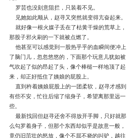
罗芸也没刻意阻拦，只装着不见。
见她如此顺从，赵寻又突然就变得亢奋起来。
就好像一根火媒子丢在了枯黄干燥的荒草上，
那股子邪火刷的一下就被点燃了。
他甚至可以感觉到一股热乎乎的血瞬间便冲上
了脑门儿，忽忽悠悠的，下面那个玩意儿犹如被
气吹起了似的昂起了头，像个棒槌一样地顶了起
来，却正好抵住了姨娘的屁股上。
直到杵着姨娘屁股上的一团柔软，赵寻才感到
有些不安，忙往后缩了缩身子，希望离那里远一
些。
最新找回但赵寻还舍不得放开手脚，只好就那
么勾罗着身子，但那个东西却似乎是故意一般，
竟仍旧茁壮的怒放，像个不屈不挠的叫驴，越往