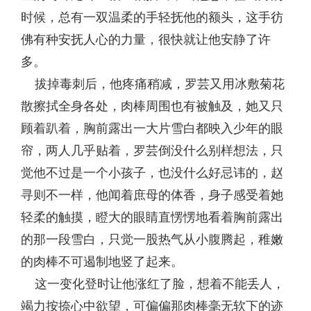
时候，总有一双温柔的手轻抚他的额头，这手彷
佛有种安抚人心的力量，很快就让他安静了许
多。
拔掉毒刺后，他疼痛稍减，罗芸又用冰敷菊花
散擦拭全身各处，肉棒周围也有被触及，她又只
顾着趴着，胸前露出一大片雪白都映入少年的眼
帘，两人几乎贴着，罗芸倒没什么别样想法，只
觉他不过是一个小孩子，也没什么好忌讳的，赵
寻则不一样，他闻着庶母的体香，身子感受着她
轻柔的触摸，瞪大的眼睛直愣愣地看着胸前露出
的那一段雪白，只觉一股热气从小腹腾起，稚嫩
的肉棒不可遏制地竖了起来。
这一变化登时让他涨红了脸，想着不能丢人，
竭力按捺心中欲望，可偏偏那肉棒毫无软下的迹