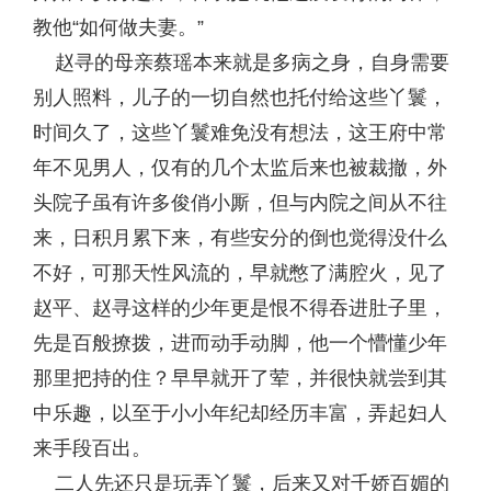
教他“如何做夫妻。”
赵寻的母亲蔡瑶本来就是多病之身，自身需要
别人照料，儿子的一切自然也托付给这些丫鬟，
时间久了，这些丫鬟难免没有想法，这王府中常
年不见男人，仅有的几个太监后来也被裁撤，外
头院子虽有许多俊俏小厮，但与内院之间从不往
来，日积月累下来，有些安分的倒也觉得没什么
不好，可那天性风流的，早就憋了满腔火，见了
赵平、赵寻这样的少年更是恨不得吞进肚子里，
先是百般撩拨，进而动手动脚，他一个懵懂少年
那里把持的住？早早就开了荤，并很快就尝到其
中乐趣，以至于小小年纪却经历丰富，弄起妇人
来手段百出。
二人先还只是玩弄丫鬟，后来又对千娇百媚的