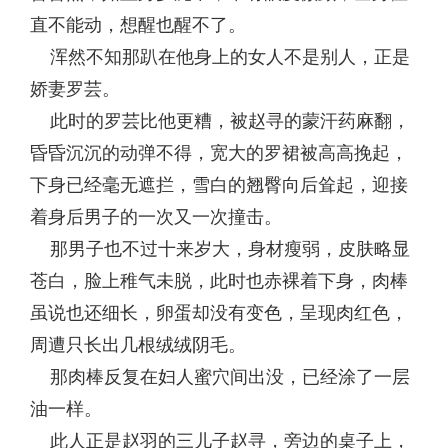
直不能动，想醒也醒不了。
浑然不知那趴在他身上的女人不是别人，正是
娇妻罗芸。
此时的罗芸比他更糟，被赵寻的蒙汗药麻翻，
昏昏沉沉的动弹不得，宽大的罗裙被高高挽起，
下身已经毫无遮拦，雪白的翘臀向后耸起，迎接
着身后男子的一次又一次撞击。
那男子也不过十来岁大，身材瘦弱，皮肤略显
苍白，脸上稚气未脱，此时也赤裸着下身，肉棒
虽说也还细长，卵蛋却没有变色，呈现肉红色，
周遭只长出几根绒绒阴毛。
那肉棒反复在妇人蜜穴间出没，已经涂了一层
油一样。
此人正是赵羽的三儿子赵寻，旁边的桌子上，