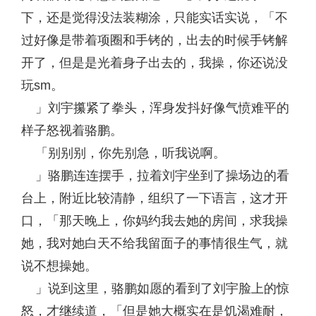
下，还是觉得没法装糊涂，只能实话实说，「不
过好像是带着项圈和手铐的，出去的时候手铐解
开了，但是是光着身子出去的，我操，你还说没
玩sm。
」刘宇攥紧了拳头，浑身发抖好像气愤难平的
样子怒视着骆鹏。
「别别别，你先别急，听我说啊。
」骆鹏连连摆手，拉着刘宇坐到了操场边的看
台上，附近比较清静，组织了一下语言，这才开
口，「那天晚上，你妈约我去她的房间，求我操
她，我对她白天不给我留面子的事情很生气，就
说不想操她。
」说到这里，骆鹏如愿的看到了刘宇脸上的惊
怒，才继续道，「但是她大概实在是饥渴难耐，