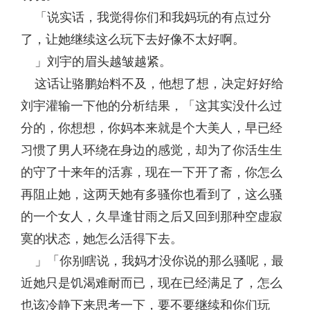
「说实话，我觉得你们和我妈玩的有点过分
了，让她继续这么玩下去好像不太好啊。
」刘宇的眉头越皱越紧。
这话让骆鹏始料不及，他想了想，决定好好给
刘宇灌输一下他的分析结果，「这其实没什么过
分的，你想想，你妈本来就是个大美人，早已经
习惯了男人环绕在身边的感觉，却为了你活生生
的守了十来年的活寡，现在一下开了斋，你怎么
再阻止她，这两天她有多骚你也看到了，这么骚
的一个女人，久旱逢甘雨之后又回到那种空虚寂
寞的状态，她怎么活得下去。
」「你别瞎说，我妈才没你说的那么骚呢，最
近她只是饥渴难耐而已，现在已经满足了，怎么
也该冷静下来思考一下，要不要继续和你们玩