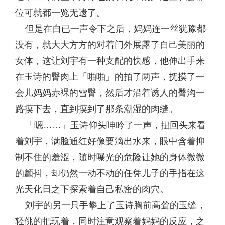
位可就都一览无遗了。
但是在自已一声令下之后，妈妈连一丝犹豫都
没有，就大大方方的对着门外展露了自己美丽的
女体，这让刘宇有一种支配的快感，他伸出手来
在玉诗的臀肉上「啪啪」的拍了两声，抚摸了一
会儿妈妈赤裸的雪臀，然后才沿着诱人的臀沟一
路摸下去，直到摸到了那条潮湿的肉缝。
「嗯……」玉诗仰头呻吟了一声，扭回头来看
着刘宇，满脸通红好像要滴出水来，眼中含着抑
制不住的羞涩，随时曝光的危险让她的身体微微
的颤抖，却仍然一动不动的任凭儿子的手指在这
光天化日之下探索着自己私密的肉穴。
刘宇的另一只手攀上了玉诗胸前高耸的玉缝，
轻佻的把玩着，同时注意观察着妈妈的反应，之