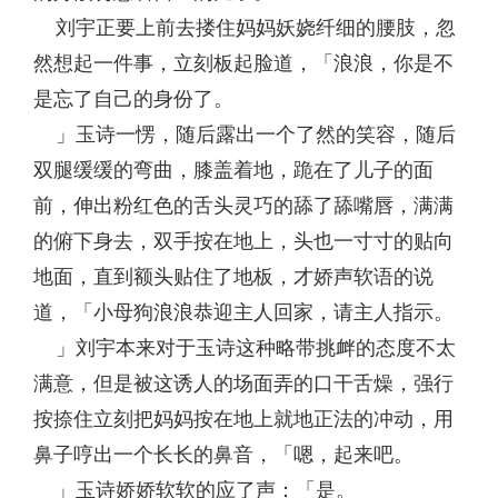
刘宇正要上前去搂住妈妈妖娆纤细的腰肢，忽
然想起一件事，立刻板起脸道，「浪浪，你是不
是忘了自己的身份了。
」玉诗一愣，随后露出一个了然的笑容，随后
双腿缓缓的弯曲，膝盖着地，跪在了儿子的面
前，伸出粉红色的舌头灵巧的舔了舔嘴唇，满满
的俯下身去，双手按在地上，头也一寸寸的贴向
地面，直到额头贴住了地板，才娇声软语的说
道，「小母狗浪浪恭迎主人回家，请主人指示。
」刘宇本来对于玉诗这种略带挑衅的态度不太
满意，但是被这诱人的场面弄的口干舌燥，强行
按捺住立刻把妈妈按在地上就地正法的冲动，用
鼻子哼出一个长长的鼻音，「嗯，起来吧。
」玉诗娇娇软软的应了声：「是。