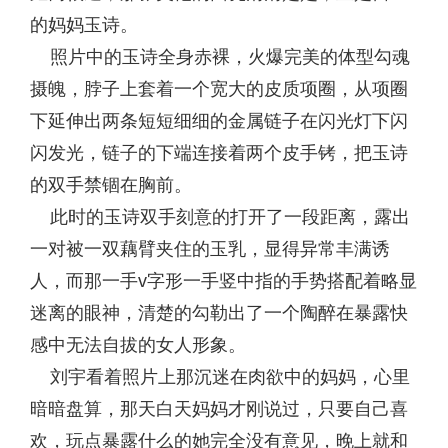
的妈妈玉诗。
照片中的玉诗全身赤裸，火爆完美的体型勾魂
摄魄，脖子上套着一个宽大的皮质项圈，从项圈
下延伸出两条短短细细的金属链子在闪光灯下闪
闪发光，链子的下端连接着两个皮手铐，把玉诗
的双手禁锢在胸前。
此时的玉诗双手刻意的打开了一段距离，露出
一对被一双藕臂夹住的玉乳，显得异常丰满诱
人，而那一手v字形一手竖中指的手势搭配着略显
迷离的眼神，清楚的勾勒出了一个陶醉在暴露快
感中无法自拔的女人形象。
刘宇看着照片上那沉迷在肉欲中的妈妈，心里
暗暗盘算，那天白天妈妈才刚说过，只要自己喜
欢，玩点暴露什么的她完全没有意见，晚上就和