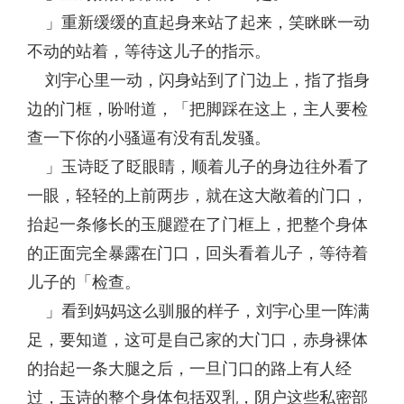
」重新缓缓的直起身来站了起来，笑眯眯一动
不动的站着，等待这儿子的指示。
刘宇心里一动，闪身站到了门边上，指了指身
边的门框，吩咐道，「把脚踩在这上，主人要检
查一下你的小骚逼有没有乱发骚。
」玉诗眨了眨眼睛，顺着儿子的身边往外看了
一眼，轻轻的上前两步，就在这大敞着的门口，
抬起一条修长的玉腿蹬在了门框上，把整个身体
的正面完全暴露在门口，回头看着儿子，等待着
儿子的「检查。
」看到妈妈这么驯服的样子，刘宇心里一阵满
足，要知道，这可是自己家的大门口，赤身裸体
的抬起一条大腿之后，一旦门口的路上有人经
过，玉诗的整个身体包括双乳，阴户这些私密部