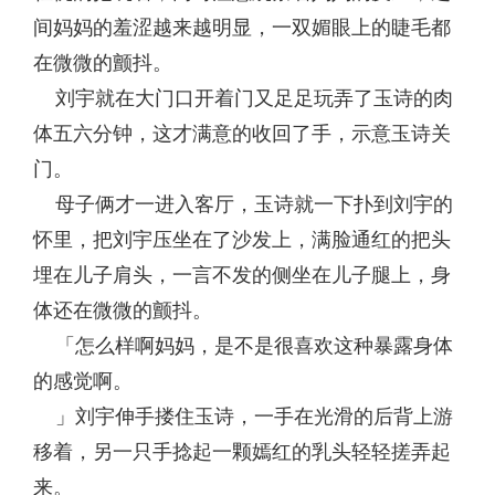
间妈妈的羞涩越来越明显，一双媚眼上的睫毛都
在微微的颤抖。
刘宇就在大门口开着门又足足玩弄了玉诗的肉
体五六分钟，这才满意的收回了手，示意玉诗关
门。
母子俩才一进入客厅，玉诗就一下扑到刘宇的
怀里，把刘宇压坐在了沙发上，满脸通红的把头
埋在儿子肩头，一言不发的侧坐在儿子腿上，身
体还在微微的颤抖。
「怎么样啊妈妈，是不是很喜欢这种暴露身体
的感觉啊。
」刘宇伸手搂住玉诗，一手在光滑的后背上游
移着，另一只手捻起一颗嫣红的乳头轻轻搓弄起
来。