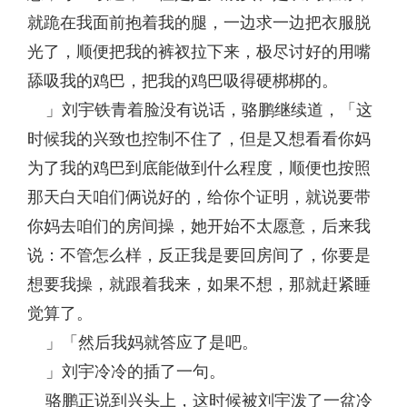
就跪在我面前抱着我的腿，一边求一边把衣服脱
光了，顺便把我的裤衩拉下来，极尽讨好的用嘴
舔吸我的鸡巴，把我的鸡巴吸得硬梆梆的。
」刘宇铁青着脸没有说话，骆鹏继续道，「这
时候我的兴致也控制不住了，但是又想看看你妈
为了我的鸡巴到底能做到什么程度，顺便也按照
那天白天咱们俩说好的，给你个证明，就说要带
你妈去咱们的房间操，她开始不太愿意，后来我
说：不管怎么样，反正我是要回房间了，你要是
想要我操，就跟着我来，如果不想，那就赶紧睡
觉算了。
」「然后我妈就答应了是吧。
」刘宇冷冷的插了一句。
骆鹏正说到兴头上，这时候被刘宇泼了一盆冷