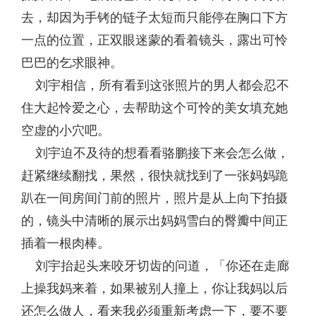
去，却因为手铐的链子太短而只能停在胸口下方
一点的位置，正双眼迷蒙的看着镜头，露出可怜
巴巴的乞求眼神。
刘宇相信，所有看到这张照片的男人都会忍不
住大起怜爱之心，去帮助这个可怜的美女填充她
空虚的小穴吧。
刘宇迫不及待的想看看骆鹏接下来会怎么做，
赶紧继续翻找，果然，很快就找到了一张妈妈跪
趴在一间房间门前的照片，照片是从上向下拍摄
的，镜头中清晰的展示出妈妈雪白的臀瓣中间正
插着一根肉棒。
刘宇抬起头来咬牙切齿的问道，「你还在走廊
上操我妈来着，如果被别人撞上，你让我妈以后
还怎么做人，看来我必须重新考虑一下，要不要