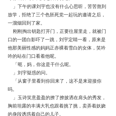
」下午的课刘宇也没有什么心思听，苦苦熬到
放学，拒绝了三个色胚死党一起玩的邀请之后，
一溜烟回到了家。
刚刚掏出钥匙打开门，正要往屋里走，就被门
口的一团白影吓了一跳，刘宇定睛一看，原来是
他那美丽性感的妈妈正赤裸着雪白的女体，笑吟
吟的站在门口看着他呢。
「呃，妈，你这是干什么呢。
」刘宇疑惑的问。
「从窗子里看到你回来了，这不是来迎接你
吗。
」玉诗笑意盈盈的撩了撩披洒在肩头的秀发，
胸前坦露的丰满大乳也跟着挑了挑，卖弄着妖娆
的身段诱惑着自己的儿子。