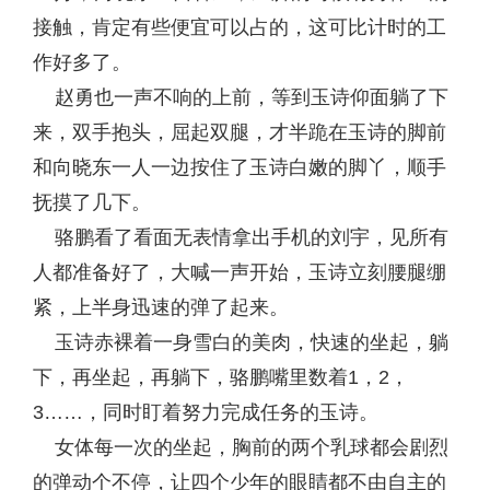
接触，肯定有些便宜可以占的，这可比计时的工
作好多了。
赵勇也一声不响的上前，等到玉诗仰面躺了下
来，双手抱头，屈起双腿，才半跪在玉诗的脚前
和向晓东一人一边按住了玉诗白嫩的脚丫，顺手
抚摸了几下。
骆鹏看了看面无表情拿出手机的刘宇，见所有
人都准备好了，大喊一声开始，玉诗立刻腰腿绷
紧，上半身迅速的弹了起来。
玉诗赤裸着一身雪白的美肉，快速的坐起，躺
下，再坐起，再躺下，骆鹏嘴里数着1，2，
3……，同时盯着努力完成任务的玉诗。
女体每一次的坐起，胸前的两个乳球都会剧烈
的弹动个不停，让四个少年的眼睛都不由自主的