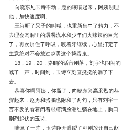
向晓东见玉诗不动，急的嚷嚷起来，阿姨别理
他，加快速度啊。
玉诗听了呆子的叫喊，也重新集中了精力，不
去理会肉洞里的潺潺流水和少年们火辣辣的目光
了，再次屏住了呼吸，咬着牙继续，心里打定了
主意绝对不会放过赵勇这个捣蛋鬼。
18，19，20，骆鹏的话音刚落，刘宇也闷闷的
喊了一声，时间到，玉诗立刻直挺挺的躺了下
去。
恭喜你啊阿姨，你赢了，向晓东兴高采烈的恭
贺起来，赵勇和骆鹏也附和了两句，只有刘宇一
言不发的看着闭着眼睛满脸潮红躺在地上，胸口
剧烈起伏的玉诗。
喘息了一阵，玉诗睁开眼瞪了刚刚放开自己赵