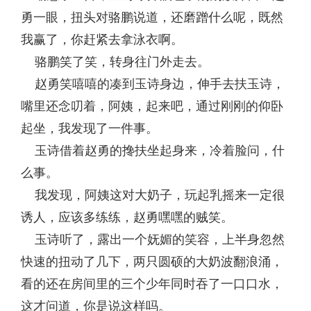
勇一眼，扭头对骆鹏说道，还磨蹭什么呢，既然
我赢了，你赶紧去拿泳衣啊。
骆鹏笑了笑，转身往门外走去。
赵勇笑嘻嘻的凑到玉诗身边，伸手去扶玉诗，
嘴里还念叨着，阿姨，起来吧，通过刚刚的仰卧
起坐，我发现了一件事。
玉诗借着赵勇的搀扶坐起身来，冷着脸问，什
么事。
我发现，阿姨这对大奶子，玩起乳摇来一定很
诱人，应该多练练，赵勇嘿嘿的贼笑。
玉诗听了，露出一个妩媚的笑容，上半身忽然
快速的扭动了几下，两只圆硕的大奶波翻浪涌，
看的还在房间里的三个少年同时吞了一口口水，
这才问道，你是说这样吗。