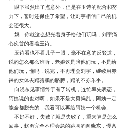
眼下虽然出了点意外，但是在玉诗的配合和努
力下，暂时还保住了希望，让刘宇相信自己的机
会还很大。
妈，你就这么想光着身子给他们玩吗，刘宇痛
心疾首的看着玉诗。
玉诗看也不看儿子一眼，毫不在意的反驳道，
说的怎么那么难听，老娘这是陪他们玩，不是给
他们玩，懂吗，说完，不再理会刘宇，继续用赤
裸的女体去蹭骆鹏的胳膊，蹭的不亦乐乎。
向晓东见事情终于有了转机，连忙率先表态，
阿姨说的也对啊，如果不是大勇捣乱，阿姨一定
能全都脱光的，我看可以再给阿姨一个机会。
不好不好，失败了就是失败了，重来算是怎么
回事，赵勇完全不理会急的跳脚的向晓东，慢条