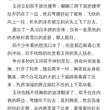
玉诗立刻双手抓住腰带，唰唰三两下就把腰带
扯开扔在了一边，然后弯腰抄起了裙角，飞快的
向上一拉，长长的连衣裙立刻从头上飞了出去。
露出了一具洁白丰腴的女体，仅有一套黑色的
内衣映衬着雪白的皮肤，耀人眼目。
四个少年看的想流口水了，但是都忍耐着心里
的冲动，目不转睛的欣赏着玉诗的美人脱衣。
争分多秒的玉诗双手伸到背后，拼命向前挺着
胸，打开了扣带，随后两手一抖，胸罩就从身前
飘落，两个白花花的大奶上下蹦跳着暴露了出
来，乳房顶端的两点嫣红不住的上下晃动着。
玉诗也顾不得胸前的波涛翻滚了，双手拉住内
裤的两边，弯腰向下拉去，直到脚底，然后迅速
的抬起左脚，从内裤里退了出来，紧接着抬起右