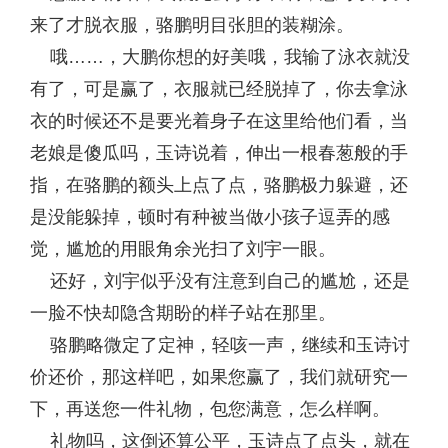
来了才脱衣服，骆鹏明目张胆的装糊涂。
哦……，大鹏你想的好美哦，我输了泳衣就没
有了，可是赢了，衣服就已经脱掉了，你去拿泳
衣的时候还不是要光着身子在这里给他们看，当
老娘是傻瓜吗，玉诗说着，伸出一根春葱般的手
指，在骆鹏的额头上点了点，骆鹏极力躲避，还
是没能躲掉，顿时有种被当做小孩子逗弄的感
觉，尴尬的用眼角余光扫了刘宇一眼。
还好，刘宇似乎没有注意到自己的尴尬，还是
一脸不快却隐含期盼的样子站在那里。
骆鹏略微定了定神，轻咳一声，继续和玉诗讨
价还价，那这样吧，如果您赢了，我们就研究一
下，再送您一件礼物，包您满意，怎么样啊。
礼物吗，这倒还算公平，玉诗点了点头，就在