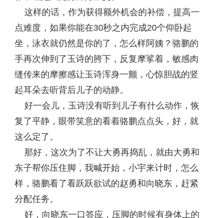
这样的话，作为获得额外机会的补偿，提高一
点难度，如果你能在30秒之内完成20个仰卧起
坐，泳衣就仍然是你的了，怎么样阿姨？骆鹏的
手再次伸到了玉诗的胯下，反复摩挲着，敏感肉
缝传来的摩擦感让玉诗浑身一颤，心惊胆战的竖
起耳朵去听背后儿子的动静。
好一会儿，玉诗没有听到儿子有什么动作，恢
复了平静，眼带笑意的看着骆鹏点点头，好，就
这么定了。
那好，这次为了不让大勇再捣乱，就由大勇和
东子帮你压住脚，我喊开始，小宇来计时，怎么
样，骆鹏看了看跃跃欲试的赵勇和向晓东，赶紧
分配任务。
好，向晓东一口答应，压脚的时候有身体上的