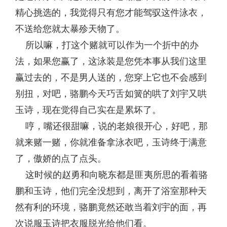
精心挑选的，我觉得只有您才能驾驭这件泳衣，
不送给您就太暴殄天物了。
所以嘛，打这个赌就可以作为一个折中的办
法，如果您赢了，这泳装是您凭本事从我们这里
赢过去的，不是男人送的，您穿上它也不会感到
别扭，对吧，骆鹏今天巧舌如簧的哄了刘宇又哄
玉诗，现在觉得自己实在是累坏了。
哼，嘴还很甜嘛，说的老娘很开心，好吧，那
就来赌一赌，你就准备拿泳衣吧，玉诗终于满意
了，傲娇的点了点头。
这时候的赵勇和向晓东都是匪夷所思的看着骆
鹏和玉诗，他们完全没想到，离开了浴室那种天
然有利的环境，骆鹏竟然还敢当着刘宇的面，再
次说服玉诗把衣服脱光给他们看。