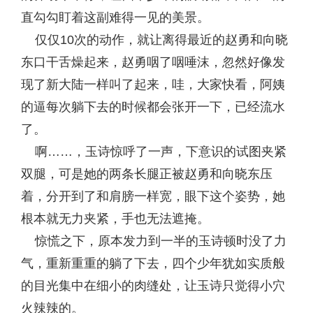
直勾勾盯着这副难得一见的美景。
仅仅10次的动作，就让离得最近的赵勇和向晓
东口干舌燥起来，赵勇咽了咽唾沫，忽然好像发
现了新大陆一样叫了起来，哇，大家快看，阿姨
的逼每次躺下去的时候都会张开一下，已经流水
了。
啊……，玉诗惊呼了一声，下意识的试图夹紧
双腿，可是她的两条长腿正被赵勇和向晓东压
着，分开到了和肩膀一样宽，眼下这个姿势，她
根本就无力夹紧，手也无法遮掩。
惊慌之下，原本发力到一半的玉诗顿时没了力
气，重新重重的躺了下去，四个少年犹如实质般
的目光集中在细小的肉缝处，让玉诗只觉得小穴
火辣辣的。