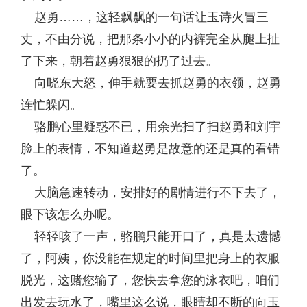
赵勇……，这轻飘飘的一句话让玉诗火冒三
丈，不由分说，把那条小小的内裤完全从腿上扯
了下来，朝着赵勇狠狠的扔了过去。
向晓东大怒，伸手就要去抓赵勇的衣领，赵勇
连忙躲闪。
骆鹏心里疑惑不已，用余光扫了扫赵勇和刘宇
脸上的表情，不知道赵勇是故意的还是真的看错
了。
大脑急速转动，安排好的剧情进行不下去了，
眼下该怎么办呢。
轻轻咳了一声，骆鹏只能开口了，真是太遗憾
了，阿姨，你没能在规定的时间里把身上的衣服
脱光，这赌您输了，您快去拿您的泳衣吧，咱们
出发去玩水了，嘴里这么说，眼睛却不断的向玉