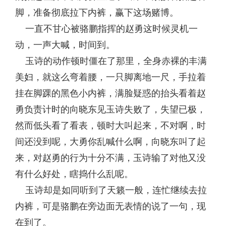
脚，准备彻底拉下内裤，赢下这场赌博。
一直不甘心被骆鹏指挥的赵勇这时候灵机一
动，一声大喊，时间到。
玉诗的动作顿时僵在了那里，全身赤裸的丰满
美妇，就这么弯着腰，一只脚离地一尺，手拉着
挂在脚踝的黑色小内裤，满脸疑惑的抬头看着赵
勇负责计时的向晓东见玉诗失败了，失望已极，
然而低头看了看表，顿时大叫起来，不对啊，时
间还没到呢，大勇你乱喊什么啊，向晓东叫了起
来，对赵勇的行为十分不满，玉诗输了对他又没
有什么好处，瞎捣什么乱呢。
玉诗却是如同听到了天籁一般，连忙继续去拉
内裤，可是骆鹏在旁边面无表情的说了一句，现
在到了。