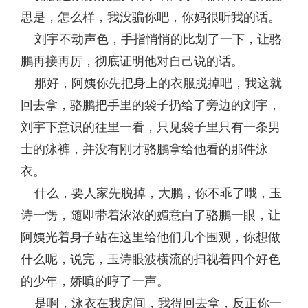
思是，怎么样，我没骗你吧，你妈很听我的话。
刘宇不动声色，手指悄悄的比划了一下，让骆
鹏再接再厉，彻底证明他对自己说的话。
那好，阿姨你先把身上的衣服脱掉吧，我这就
回去拿，骆鹏把手里的袋子扔给了旁边的刘宇，
刘宇下意识的往里一看，只见袋子里只有一条男
士的泳裤，并没有刚才骆鹏拿给他看的那件泳
衣。
什么，要人家先脱掉，大鹏，你不乖了哦，玉
诗一愣，随即带着浓浓的媚意白了骆鹏一眼，让
阿姨光着身子站在这里给他们几个围观，你想做
什么呢，说完，玉诗眼波横流的扫视着四个好色
的少年，娇嗔的哼了一声。
是啊，泳衣在我房间，我得回去拿，反正你一