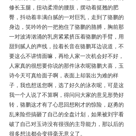
修长玉腿，扭动柔滑的腰肢，摆动着挺翘的肥
臀，抖动着丰满白腻的一对巨乳，走到了骆鹏的
身边，笑吟吟的一把抱住了骆鹏的胳膊，胸前那
一对波涛汹涌的乳房紧紧挤压着骆鹏的手臂，用
甜到腻人的声线，拉着长音在骆鹏耳边说道，不
要这么不讲情面嘛，再给人家一次机会好不好，
人家真的很想要你说的那件泳衣呢骆鹏大喜，玉
诗今天可真给面子啊，表面上却装出为难的样
子，我也想送您啊，选了好久的泳衣呢，可是这
我一个人说了不算啊，得问问大家的意见形势好
转，骆鹏这才有了心思回想刚才的惊险，赵勇的
乱来险些搞砸了自己的全盘计划，如果被刘宇看
破了自己对玉诗没有很强的主导能力，那以后的
很多想法都会变得毫无意义了。