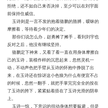
拒绝，还不如自己来否决掉，至少可以在刘宇面
前保持住威信。
玉诗则是一言不发的抱着骆鹏的胳膊，暧昧的
摩擦着，等待着少年们的决定。
那你们说怎么办，赵勇摊了摊手，看到刘宇也
反对之后，他没有继续坚持。
骆鹏定下神来，又看了看一直在用身体摩擦自
己的玉诗，装模作样的沉思起来，忽然灵机一
动，不动声色把手臂从玉诗的怀抱中挣脱了出
来，在玉诗还在惊讶这小色狼为什么有便宜不占
的时候，忽然一翻手，就把手掌完完全全的按在
了玉诗的胯下，紧紧贴着捂在了玉诗光滑的阴阜
上。
玉诗一惊，下意识的扭动身体想要躲避，但是