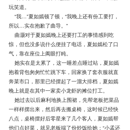
玩笑道。
“我…”夏如嫣顿了顿，“我晚上还有份工要打，
所以…实在抱歉了曲导。”
曲灏对于夏如嫣晚上还要打工的事情感到吃
惊，但也没多说什么便挂了电话，夏如嫣松了口
气，靠在座位上阖眼打盹。
她实在是太累了，这一睡差点睡过站，夏如嫣
抱着背包匆匆忙忙跳下车，回家换了套衣服就直
奔菜市口，那里已经摆起了一溜大排档，夏如嫣
晚上就是在其中一家卖小龙虾的摊位打工。
她过去以后麻利地换上围裙，先帮老板把菜品
一样样摆出来，然后再去搬桌椅，这时候已经快
八点，桌椅摆好后零星来了几个客人，夏如嫣帮
他们点好菜，就见老板端了份炒饭给她：“小孟还