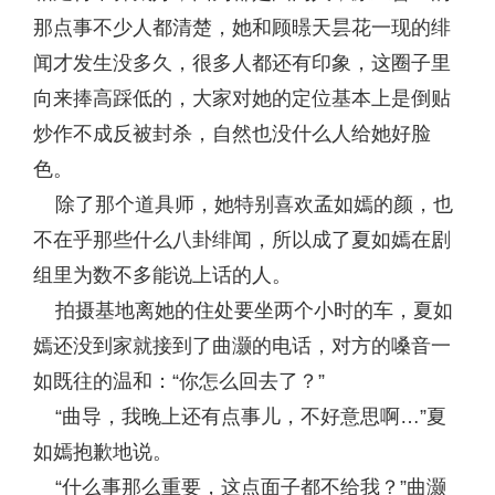
那点事不少人都清楚，她和顾暻天昙花一现的绯
闻才发生没多久，很多人都还有印象，这圈子里
向来捧高踩低的，大家对她的定位基本上是倒贴
炒作不成反被封杀，自然也没什么人给她好脸
色。
除了那个道具师，她特别喜欢孟如嫣的颜，也
不在乎那些什么八卦绯闻，所以成了夏如嫣在剧
组里为数不多能说上话的人。
拍摄基地离她的住处要坐两个小时的车，夏如
嫣还没到家就接到了曲灏的电话，对方的嗓音一
如既往的温和：“你怎么回去了？”
“曲导，我晚上还有点事儿，不好意思啊…”夏
如嫣抱歉地说。
“什么事那么重要，这点面子都不给我？”曲灏