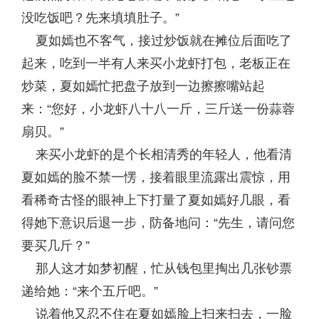
没吃饭吧？先来填填肚子。”
夏如嫣也不客气，接过炒饭就在摊位后面吃了
起来，吃到一半有人来买小龙虾打包，老板正在
炒菜，夏如嫣忙把盘子放到一边擦擦嘴站起
来：“您好，小龙虾八十八一斤，三斤送一份蒜蓉
扇贝。”
来买小龙虾的是个长相清秀的年轻人，他看清
夏如嫣的脸不禁一愣，接着眼里流露出震惊，用
看稀奇古怪的眼神上下打量了夏如嫣好几眼，看
得她下意识后退一步，防备地问：“先生，请问您
要买几斤？”
那人这才如梦初醒，忙从钱包里掏出几张钞票
递给她：“来个五斤吧。”
说着他又忍不住在夏如嫣脸上扫来扫去，一脸