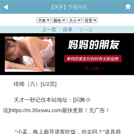
【快穿】节操何在
上一页
目录
下一页
绯闻（六）[1/2页]
天才一秒记住本站地址：[闪舞小
说]https://m.35xswu.com最快更新！无广告！
“小孟，晚上曲导请客吃饭，你去吗？”道具师