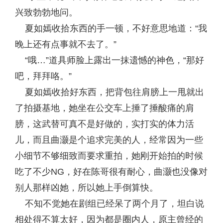
兴致勃勃地问。
夏如嫣收拾东西的手一顿，不好意思地道：“我
晚上还有点事就不去了。”
“哦…”道具师脸上露出一抹遗憾的神色，“那好
吧，拜拜咯。”
夏如嫣收拾好东西，把背包往肩膀上一甩就出
了拍摄基地，她坐在公交车上捶了捶酸痛的肩
膀，这武替可真不是好做的，实打实的体力活
儿，而且曲灏是个追求完美的人，经常因为一些
小细节不够细致而要求重拍，她刚开始拍的时候
吃了不少NG，好在陈哥很有耐心，曲灏也没像对
别人那样凶她，所以她上手倒算快。
不知不觉她在剧组已经呆了两个月了，坦白说
相处得不算太好，因为都是圈内人，原主曾经的