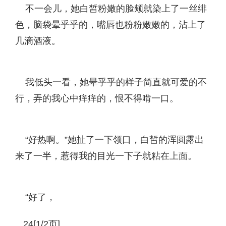
不一会儿，她白皙粉嫩的脸颊就染上了一丝绯
色，脑袋晕乎乎的，嘴唇也粉粉嫩嫩的，沾上了
几滴酒液。
我低头一看，她晕乎乎的样子简直就可爱的不
行，弄的我心中痒痒的，恨不得啃一口。
“好热啊。”她扯了一下领口，白皙的浑圆露出
来了一半，惹得我的目光一下子就粘在上面。
“好了，
24[1/2页]