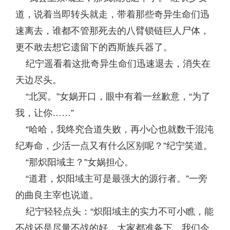
道，说着当即转头就走，带着那些奇异生命们迅
速离去，谁都不管那死去的八臂锁链巨人尸体，
更不敢去想它遗留下的西斯族兵器了。
纪宁遥看着这批奇异生命们迅速退去，消失在
天边尽头。
“北冥。”女娲开口，眼中有着一丝歉意，“为了
我，让你……”
“哈哈，我终究合道失败，再小心也就数千混沌
纪寿命，少活一点又有什么区别呢？”纪宁笑道。
“那炽阳域主？”女娲担心。
“道君，炽阳域主可是最强大的源行者。”一旁
的曲良主宰也说道。
纪宁轻轻点头：“炽阳域主的实力不可小瞧，能
不战还是尽量不战的好，大家都准备下，我们今