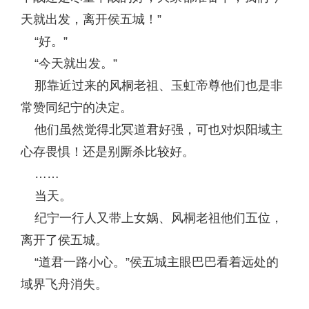
天就出发，离开侯五城！”
“好。”
“今天就出发。”
那靠近过来的风桐老祖、玉虹帝尊他们也是非
常赞同纪宁的决定。
他们虽然觉得北冥道君好强，可也对炽阳域主
心存畏惧！还是别厮杀比较好。
……
当天。
纪宁一行人又带上女娲、风桐老祖他们五位，
离开了侯五城。
“道君一路小心。”侯五城主眼巴巴看着远处的
域界飞舟消失。