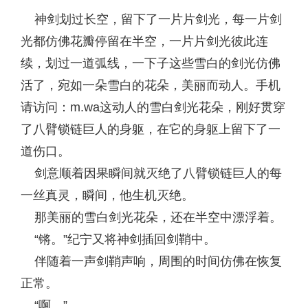
神剑划过长空，留下了一片片剑光，每一片剑
光都仿佛花瓣停留在半空，一片片剑光彼此连
续，划过一道弧线，一下子这些雪白的剑光仿佛
活了，宛如一朵雪白的花朵，美丽而动人。手机
请访问：m.wa这动人的雪白剑光花朵，刚好贯穿
了八臂锁链巨人的身躯，在它的身躯上留下了一
道伤口。
剑意顺着因果瞬间就灭绝了八臂锁链巨人的每
一丝真灵，瞬间，他生机灭绝。
那美丽的雪白剑光花朵，还在半空中漂浮着。
“锵。”纪宁又将神剑插回剑鞘中。
伴随着一声剑鞘声响，周围的时间仿佛在恢复
正常。
“啊。”