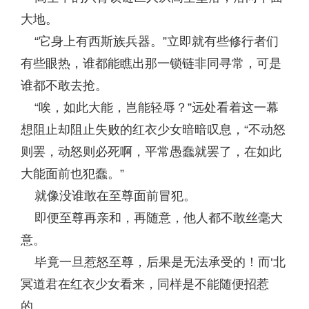
大地。
“它身上有西斯族兵器。”立即就有些修行者们
有些眼热，谁都能瞧出那一锁链非同寻常，可是
谁都不敢去抢。
“唉，如此大能，岂能轻辱？”远处看着这一幕
想阻止却阻止失败的红衣少女暗暗叹息，“不动怒
则罢，动怒则必死啊，平常愚蠢就罢了，在如此
大能面前也犯蠢。”
就像没谁敢在至尊面前冒犯。
即便至尊再亲和，再随意，他人都不敢丝毫大
意。
毕竟一旦惹怒至尊，后果是无法承受的！而‘北
冥道君在红衣少女看来，同样是不能随便招惹
的。