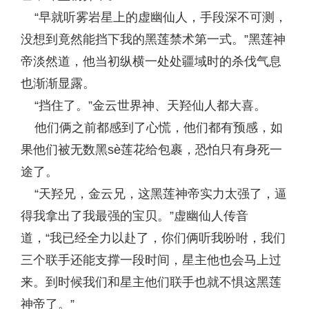
“早就听雾岩星上的虚幽仙人，手段深不可测，
没想到竟然能挡下我的黑莲禁术第一式。”黑莲神
帝淡然道，他当初纵横一处处疆域时的杀伐气息
也渐渐显露。
“挡住了。”金云世界神、天羟仙人都大喜。
他们俩之前都感到了心慌，他们都有预感，如
果他们被无数黑sè莲花给包裹，恐怕只有身死一
途了。
“天羟兄，金云兄，这黑莲神帝实力太强了，逼
得我拿出了我最强的宝贝。”虚幽仙人传音
道，“我已经全力以赴了，你们俩听我吩咐，我们
三个联手还能支撑一段时间，星主他也会马上过
来。到时候我们和星主他们联手也就不惧这黑莲
神帝了。”