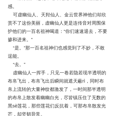
感。
可虚幽仙人、天羟仙人、金云世界神他们却欣
赏不了这份美丽，虚幽仙人更是连传音对周围保
护他们的一百名祖神喝道：“你们速速退去，不要
掺和进来。”
“是。”那一百名祖神们也感觉到了不妙，不敢
逞能。
“去。”
虚幽仙人一挥手，只见一卷若隐若现半透明的
布帛飞出，布帛飞出后瞬间就遮天蔽rì，同时布
帛上流转的大量神纹都激发了，一时间那半透明
的布帛上散发着幽幽白光，尽皆镇压住了无数的
黑sè莲花，那些莲花们反抗着，可那布帛散发光
芒，却坚韧异常。