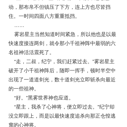
动，那布帛不但镇压了下方，连上方也尽皆挡
住。一时间四面八方重重抵挡。
……
雾岩星主当然知道时间紧急，所以他也是以最
快速度接连两剑，就令那小千祖神阵中最弱的六
名祖神活活震死了。
“走，二叔，纪宁，我们赶紧过去。”雾岩星主
破开了小千祖神阵后，随即一挥手，顿时半空中
出现了一道道剑光，数十道剑光立即斩杀向最近
的一些祖神。
“好。”黑雾世界神也应道。
“星主，我杀了心神将，便立即过去。”纪宁却
没立即跟上，而是以最快速度追杀向那正仓惶逃
窜的心神将。