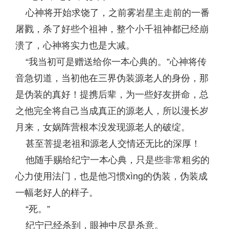
心神将开始求饶了，之前雾岩星主走前的一番
屠戮，杀了好些个祖神，整个小千祖神都已经崩
溃了，心神将实力也是大减。
“我当初可是赠送给你一本心典的。”心神将传
音急切道，当初他在三界伪装源老人的身份，那
是伪装的真好！提携后辈，为一些好友拼命，总
之他完全将自己当成真正的源老人，所以漫长岁
月来，女娲阵营根本没发现源老人的破绽。
甚至菩提老祖和源老人交情还无比的深厚！
他随手赐给纪宁一本心典，只是些非常粗劣的
心力使用法门，也是他习惯xìng的伪装，伪装成
一幅老好人的样子。
“死。”
纪宁已经杀到，眼神中尽是杀意。