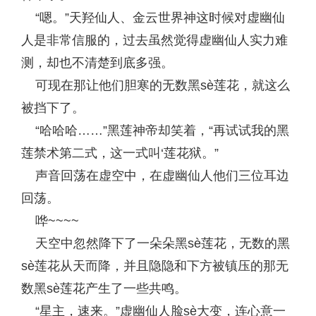
“嗯。”天羟仙人、金云世界神这时候对虚幽仙
人是非常信服的，过去虽然觉得虚幽仙人实力难
测，却也不清楚到底多强。
可现在那让他们胆寒的无数黑sè莲花，就这么
被挡下了。
“哈哈哈……”黑莲神帝却笑着，“再试试我的黑
莲禁术第二式，这一式叫‘莲花狱。”
声音回荡在虚空中，在虚幽仙人他们三位耳边
回荡。
哗~~~~
天空中忽然降下了一朵朵黑sè莲花，无数的黑
sè莲花从天而降，并且隐隐和下方被镇压的那无
数黑sè莲花产生了一些共鸣。
“星主，速来。”虚幽仙人脸sè大变，连心意一