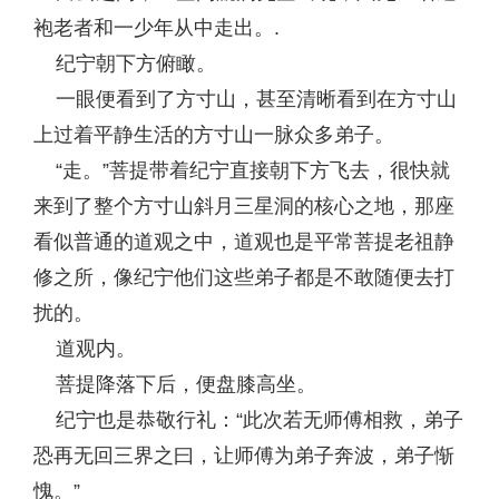
袍老者和一少年从中走出。.
纪宁朝下方俯瞰。
一眼便看到了方寸山，甚至清晰看到在方寸山
上过着平静生活的方寸山一脉众多弟子。
“走。”菩提带着纪宁直接朝下方飞去，很快就
来到了整个方寸山斜月三星洞的核心之地，那座
看似普通的道观之中，道观也是平常菩提老祖静
修之所，像纪宁他们这些弟子都是不敢随便去打
扰的。
道观内。
菩提降落下后，便盘膝高坐。
纪宁也是恭敬行礼：“此次若无师傅相救，弟子
恐再无回三界之曰，让师傅为弟子奔波，弟子惭
愧。”