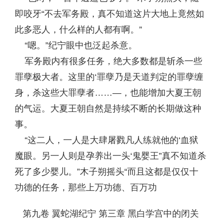
即咬牙“不去军务殿，真不知道这片大地上竟然如
此多恶人，什么样的人都有啊。”
“嗯。”纪宁眼中也泛起杀意。
军务殿内有很多任务，绝大多数都是斩杀一些
罪孽极大者。这里的‘罪孽乃是天道判定的罪孽缠
身，杀这些大罪孽者……—，也能增加大夏王朝
的气运。大夏王朝自然是持续不断的长期做这种
事。
“这二人，一人是大肆屠戮凡人练就他的‘血狱
魔眼。另一人则是孕养出一头‘鬼婴王”真不知道杀
死了多少婴儿。”木子朔摇头“而且这都是仅仅十
功德的任务，那些上万功德、百万功
第九卷 翼蛇湖纪宁 第三章 黑白学宫中的闭关