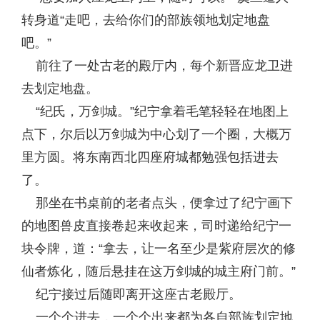
转身道“走吧，去给你们的部族领地划定地盘
吧。”
前往了一处古老的殿厅内，每个新晋应龙卫进
去划定地盘。
“纪氏，万剑城。”纪宁拿着毛笔轻轻在地图上
点下，尔后以万剑城为中心划了一个圈，大概万
里方圆。将东南西北四座府城都勉强包括进去
了。
那坐在书桌前的老者点头，便拿过了纪宁画下
的地图兽皮直接卷起来收起来，司时递给纪宁一
块令牌，道：“拿去，让一名至少是紫府层次的修
仙者炼化，随后悬挂在这万剑城的城主府门前。”
纪宁接过后随即离开这座古老殿厅。
一个个进去，一个个出来都为各自部族划定地