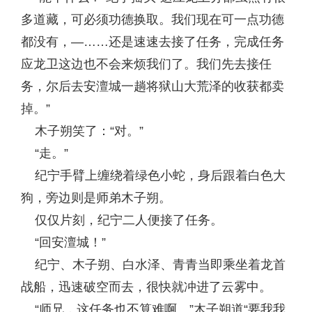
多道藏，可必须功德换取。我们现在可一点功德
都没有，—……还是速速去接了任务，完成任务
应龙卫这边也不会来烦我们了。我们先去接任
务，尔后去安澶城一趟将狱山大荒泽的收获都卖
掉。”
木子朔笑了：“对。”
“走。”
纪宁手臂上缠绕着绿色小蛇，身后跟着白色大
狗，旁边则是师弟木子朔。
仅仅片刻，纪宁二人便接了任务。
“回安澶城！”
纪宁、木子朔、白水泽、青青当即乘坐着龙首
战船，迅速破空而去，很快就冲进了云雾中。
“师兄，这任务也不算难啊。”木子朔道“要我我