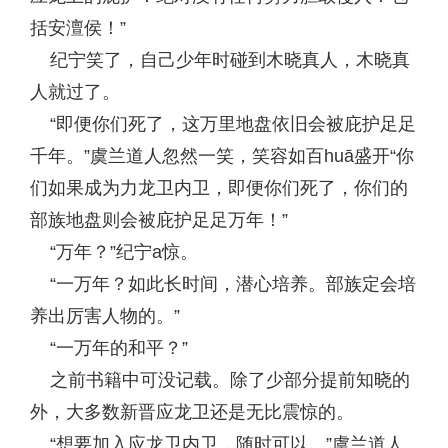
括安澶侯！”
纪宁笑了，自己少年时碰到木晓真人，木晓真
人就过了。
“即便你们死了，这万里地盘依旧会被庇护足足
千年。”虞兰道人忽然一笑，笑容如百huā盛开“你
们如果成为力龙卫内卫，即便你们死了，你们的
部族地盘则会被庇护足足万年！”
“万年？”纪宁a惊。
“一万年？如此长时间，潜心培养。部族定会培
养出厉害人物的。”
“一万年的和平？”
之前书籍中可没记载。除了少部分提前知晓的
外，大多数新晋应龙卫还是无比震惊的。
“想要加入应龙卫内卫，随时可以。”虞兰道人