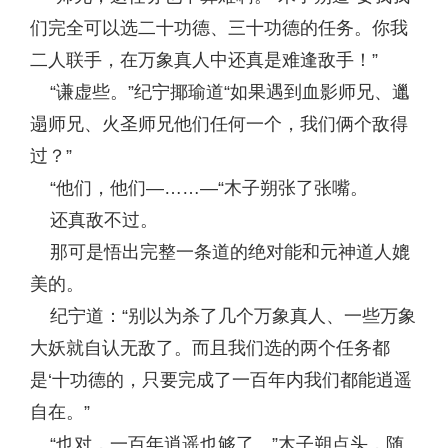
们完全可以选二十功德、三十功德的任务。你我
二人联手，在万象真人中还真是难逢敌手！”
“谦虚些。”纪宁揶瑜道“如果遇到血影师兄、邋
遢师兄、火圣师兄他们任何一个，我们俩个敌得
过？”
“他们，他们—……—“木子朔张了张嘴。
还真敌不过。
那可是悟出完整一条道的绝对能和元神道人媲
美的。
纪宁道：“别以为杀了几个万象真人、一些万象
大妖就自认无敌了。而且我们选的两个任务都
是‘十功德的，只要完成了一百年内我们都能逍遥
自在。”
“也对，一百年逍遥也够了。”木子朔点头，随