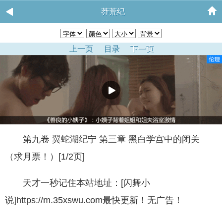
莽荒纪
上一页
目录
下一页
第九卷 翼蛇湖纪宁 第三章 黑白学宫中的闭关
（求月票！）[1/2页]
天才一秒记住本站地址：[闪舞小
说]https://m.35xswu.com最快更新！无广告！