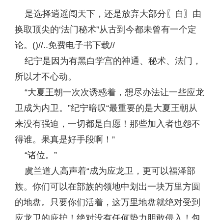
是选择逍遥闯天下，还是放弃大部分〖自〗由
换取顶尖的‘法门秘术”从古到今都未曾有一个定
论。()//..免费电子书下载//
纪宁是因为有黑白学宫的神通、秘术、法门，
所以才不心动。
“大夏王朝一次次诱惑着，想尽办法让一些应龙
卫成为内卫。”纪宁暗叹“最重要的是大夏王朝从
来没有强迫，一切都是自愿！那些加入者也怨不
得谁。果真是好手段啊！”
“诸位。”
虞兰道人高声着“成为应龙卫，更可以福泽部
族。你们可以在部族的领地中划出一块万里方圆
的地盘。只要你们活着，这万里地盘就绝对受到
应龙卫的庇护！绝对没有任何势力胆敢侵入！包