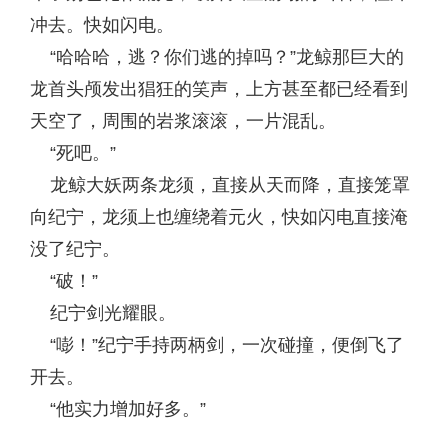
冲去。快如闪电。
“哈哈哈，逃？你们逃的掉吗？”龙鲸那巨大的
龙首头颅发出猖狂的笑声，上方甚至都已经看到
天空了，周围的岩浆滚滚，一片混乱。
“死吧。”
龙鲸大妖两条龙须，直接从天而降，直接笼罩
向纪宁，龙须上也缠绕着元火，快如闪电直接淹
没了纪宁。
“破！”
纪宁剑光耀眼。
“嘭！”纪宁手持两柄剑，一次碰撞，便倒飞了
开去。
“他实力增加好多。”