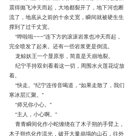
震得抛飞冲天而起，大地都裂开了，地下河也断
流了，地底从之前的十余丈宽，瞬间就被硬生生
撑到了过千丈宽。
“哗啦啦~~~”连下方的滚滚岩浆也冲天而起，
完全喷发了起来。还有一些岩浆更是倒流。
龙鲸妖王一个显原形，简直是天崩地裂。
纪宁手持双剑看着这一切，周围水火莲花绽放
着。
“快走。”纪宁连传音喝道，“如果走散了，我们
寒冰层汇聚。”
“师兄你小心。”
“主人，小心啊。”
青青瞬间化作小蛇缠绕在了木子朔的手臂上，
木子朔也化作流光，破开大量崩塌的山石，往外