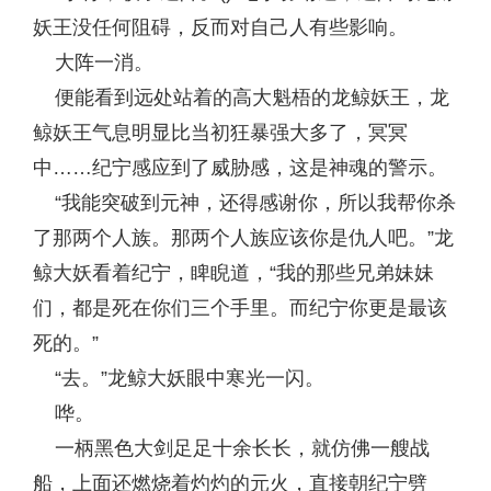
妖王没任何阻碍，反而对自己人有些影响。
大阵一消。
便能看到远处站着的高大魁梧的龙鲸妖王，龙
鲸妖王气息明显比当初狂暴强大多了，冥冥
中……纪宁感应到了威胁感，这是神魂的警示。
“我能突破到元神，还得感谢你，所以我帮你杀
了那两个人族。那两个人族应该你是仇人吧。”龙
鲸大妖看着纪宁，睥睨道，“我的那些兄弟妹妹
们，都是死在你们三个手里。而纪宁你更是最该
死的。”
“去。”龙鲸大妖眼中寒光一闪。
哗。
一柄黑色大剑足足十余长长，就仿佛一艘战
船，上面还燃烧着灼灼的元火，直接朝纪宁劈