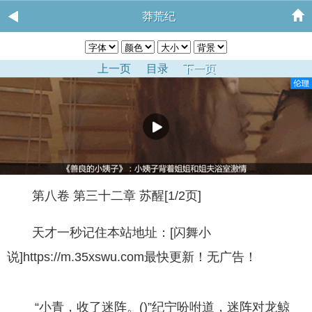
莽荒纪
上一页
目录
下一页
第八卷 第三十二章 苏醒[1/2页]
天才一秒记住本站地址：[闪舞小
说]https://m.35xswu.com最快更新！无广告！
“小青，收了迷阵。()”纪宁吩咐道，迷阵对龙鲸