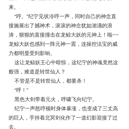
来。
“哼。”纪宁见状冷哼一声，同时自己的神念直
接施展出了撼神术，滚滚的神念犹如汹涌的浪
涛，狠狠的直接撞击在龙鲸大妖的元神上！嗡~~
龙鲸大妖也感到一阵元神一震，连操控法宝的威
力都明显受到影响。
这让龙鲸妖王心中暗惊，这纪宁的神魂竟然这
般强，难道是转世仙人？
不管是不是转世仙人，都要杀！
“呼！”
黑色大剑带着元火，呼啸飞向纪宁。
纪宁一声怒哼顿时身体暴涨，也变成了三丈高
的巨人，手持着北冥剑化作了一道幻影迎接了过
去。