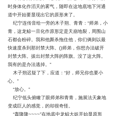
时身体化作滔天的雾气，随即在这地底地下河通
道中开始要显现出它的原形来了。
纪宁连传音给一旁的木子朔、青青：“师弟，小
青，这龙鲸一旦化作原形定是天崩地裂，周围山
石都会粉碎。我和他厮杀拖住他，你们俩则以最
快速度杀到那封禁大阵。()师弟，你想办法破开
封禁大阵。拔出封禁大阵的阵旗。没了这大阵。
我有的是办法逃掉。”
木子朔迟疑了下，应道：“好，师兄你也要小
心。”
“放心。”
纪宁低头俯瞰了眼师弟和青青，施展法天象地
变成巨人的感觉，的却很奇怪。
“轰隆隆~~~~”在地底中龙鲸大妖开始显原形