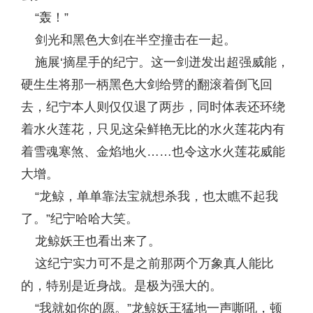
“轰！”
剑光和黑色大剑在半空撞击在一起。
施展‘摘星手的纪宁。这一剑迸发出超强威能，
硬生生将那一柄黑色大剑给劈的翻滚着倒飞回
去，纪宁本人则仅仅退了两步，同时体表还环绕
着水火莲花，只见这朵鲜艳无比的水火莲花内有
着雪魂寒煞、金焰地火……也令这水火莲花威能
大增。
“龙鲸，单单靠法宝就想杀我，也太瞧不起我
了。”纪宁哈哈大笑。
龙鲸妖王也看出来了。
这纪宁实力可不是之前那两个万象真人能比
的，特别是近身战。是极为强大的。
“我就如你的愿。”龙鲸妖王猛地一声嘶吼，顿