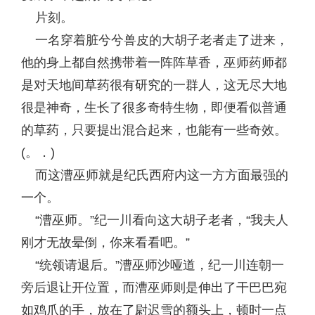
片刻。
一名穿着脏兮兮兽皮的大胡子老者走了进来，
他的身上都自然携带着一阵阵草香，巫师药师都
是对天地间草药很有研究的一群人，这无尽大地
很是神奇，生长了很多奇特生物，即便看似普通
的草药，只要提出混合起来，也能有一些奇效。
(。．)
而这漕巫师就是纪氏西府内这一方方面最强的
一个。
“漕巫师。”纪一川看向这大胡子老者，“我夫人
刚才无故晕倒，你来看看吧。”
“统领请退后。”漕巫师沙哑道，纪一川连朝一
旁后退让开位置，而漕巫师则是伸出了干巴巴宛
如鸡爪的手，放在了尉迟雪的额头上，顿时一点