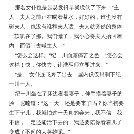
那名女仆也是瑟瑟发抖早就跪伏了下来：“主
人，夫人之前正在喝着茶水，好好的，谁也没有
碰夫人，也没有谁和夫人话。夫人就突然的身体
一软趴在了那。我们慌了，我小心将夫人抬回屋
内，而留叶去喊主人。”
“怎么会这样。”纪一川面露痛苦之色，“怎么会
这样！快，你快去，让漕巫师立即过来。”
“是。”女仆连飞奔了出去，屋内仅仅只剩下纪
一川一人。
纪一川坐在了床边看着妻子，伸手摸着妻子的
脸，呢喃道：“这一天，还是要来了吗？你当初要
生下宁儿，我就怕这一天真的会来，我不信，我
不信，一定还能活下去的，我还要陪你看着儿子
变成了不起的大英雄呢。”