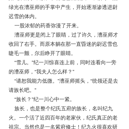
绿光在漕巫师的手掌中产生，开始逐渐渗透进尉
迟雪的体内。
一股浓郁的药香弥漫了开来。
漕巫师更是闭上了眼睛，过了许久，漕巫师才
收回了右手。而原本躺在那一直昏迷的尉迟雪也
睫毛一颤，尔后睁开了眼睛。
“雪儿。”纪一川惊喜连上前，同时连看向一旁
的漕巫师，“我夫人怎么样？”
“请恕我能力低微。”漕巫师摇头，“统领还是去
请族长吧。”
“族长？”纪一川心中一紧。
族长，也是整个纪氏五府的族长，名叫纪九
火。一个活了近四百年的老家伙，纪氏真正的老
祖宗。当然也是一名紫府修士！纪九火很喜欢研