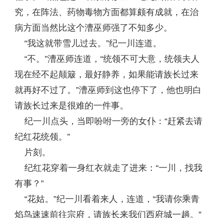
究，在阵法、药物毒物方面都算颇有成就，在治
病方面当然比这个漕巫师强了不知多少。
“我这就带雪儿过去。”纪一川连道。
“不。”漕巫师连道，“统领不可大意，统领夫人
现在经不起颠簸，最好静养，如果能请族长过来
就再好不过了。”漕巫师到这也停下了，他也明白
请族长过来是很难的一件事。
纪一川点头，当即吩咐一旁的女仆：“赶紧去请
纪红花统领。”
片刻。
纪红花穿着一身红衣就走了进来：“一川，找我
有事？”
“花姑。”纪一川看着来人，连道，“我请你乘青
焰鸟速速前往宗府，请族长来我们西府城一趟。”