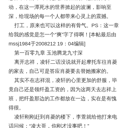
动，在这一潭死水的世界掀起的波澜，影响至
深，给现场的每一个人都带来心灵上的震撼。
打工，原来也可以这样的有骨气。PS：这一章
给我的感觉是怎一个“爽”字了得啊！[本帖最后由
mssj1984于2008212 19：04编辑]
第一百零九章 玉池腾龙九寸深
离开志祥，凌轩二话没说就开起摩托车往肖菱
的家去，自己可是答应肖菱要去替她搬家的。
其实不在志祥混，凌轩的心里更加的舒服，毕
竟自己还是领纤盈工资的，因为这两天去志祥上
班，把纤盈那边的工作都放在一边，实在是有愧
得很。
凌轩刚刚赶到肖菱的楼下，李萱就给他打来电
话问候：“凌大哥，你刚才没事吧！”