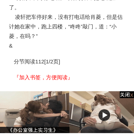
了。
凌轩把车停好来，没有打电话给肖菱，但是估
计她在家中，跑上四楼，“咚咚”敲门，道：“小
菱，在吗？”
&
分节阅读112[1/2页]
『加入书签，方便阅读』